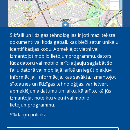
−
Sīkfaili un līdzīgas tehnoloģijas ir ļoti mazi teksta
dokumenti vai koda gabali, kas bieži satur unikālu
identifikācijas kodu. Apmeklējot vietni vai
izmantojot mobilo lietojumprogrammu, dators
lūdz datoru vai mobilo ierīci atļauju saglabāt šo
failu datorā vai mobilajā ierīcē un iegūt piekļuvi
OpenStreetMap
1 km
| ©
contributors
informācijai. Informācija, kas savākta, izmantojot
sīkdatnes un līdzīgas tehnoloģijas, var ietvert
apmeklējuma datumu un laiku, kā arī to, kā jūs
izmantojat noteiktu vietni vai mobilo
lietojumprogrammu.
Sīkdatņu politika
© Paula Stradiņa Klīniskā universitātes slimnīca, 2026.
Visas tiesības aizsargātas. Pārpublicēšanas gadijumā atsauce