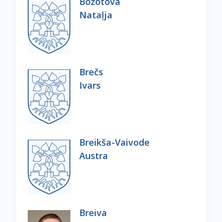
Bozotova
Nataļja
Brečs
Ivars
Breikša-Vaivode
Austra
Breiva