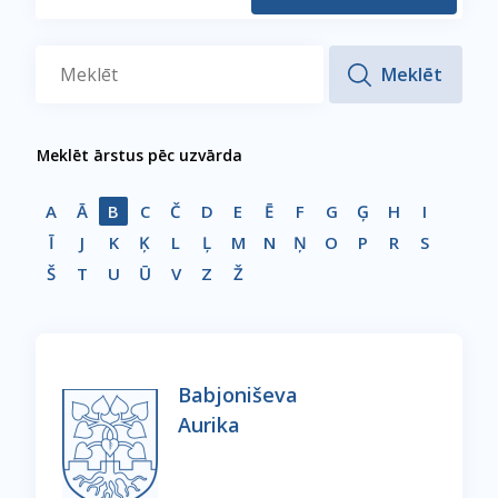
Meklēt ārstus pēc uzvārda
A
Ā
B
C
Č
D
E
Ē
F
G
Ģ
H
I
Ī
J
K
Ķ
L
Ļ
M
N
Ņ
O
P
R
S
Š
T
U
Ū
V
Z
Ž
Babjoniševa
Aurika