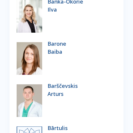
Banka-Okorie
Ilva
Barone
Baiba
Barščevskis
Arturs
Bārtulis