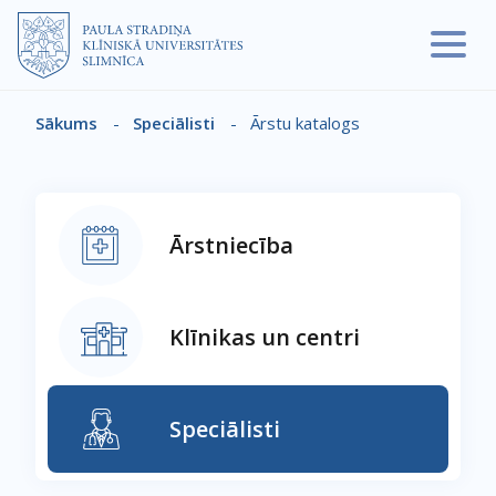
Pārlekt uz galveno saturu
Sākums
-
Speciālisti
-
Ārstu katalogs
Atpakaļceļš
Ārstniecība
Klīnikas un centri
Speciālisti