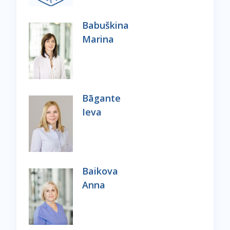
Babuškina
Marina
Bāgante
Ieva
Baikova
Anna