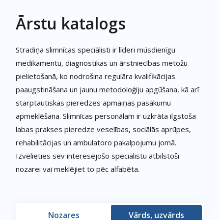
Ārstu katalogs
Stradiņa slimnīcas speciālisti ir līderi mūsdienīgu
medikamentu, diagnostikas un ārstniecības metožu
pielietošanā, ko nodrošina regulāra kvalifikācijas
paaugstināšana un jaunu metodoloģiju apgūšana, kā arī
starptautiskas pieredzes apmaiņas pasākumu
apmeklēšana. Slimnīcas personālam ir uzkrāta ilgstoša
labas prakses pieredze veselības, sociālās aprūpes,
rehabilitācijas un ambulatoro pakalpojumu jomā.
Izvēlieties sev interesējošo speciālistu atbilstoši
nozarei vai meklējiet to pēc alfabēta.
Nozares
Vārds, uzvārds