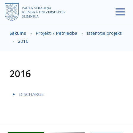
Pārlekt uz galveno saturu
Sākums
-
Projekti / Pētniecība
-
Īstenotie projekti
Atpakaļceļš
-
2016
2016
DISCHARGE