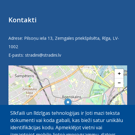
Kontakti
Adrese: Pilsoņu iela 13, Zemgales priekšpilsēta, Rīga, LV-
1002
E-pasts:
stradini@stradini.lv
+
−
Sīkfaili un līdzīgas tehnoloģijas ir ļoti mazi teksta
dokumenti vai koda gabali, kas bieži satur unikālu
identifikācijas kodu. Apmeklējot vietni vai
izmantojot mobilo lietojumprogrammu, dators