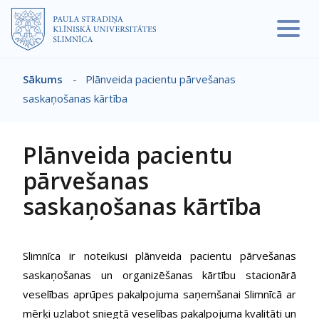
Pārlekt uz galveno saturu
Sākums
-
Plānveida pacientu pārvešanas
Atpakaļceļš
saskaņošanas kārtība
Plānveida pacientu
pārvešanas
saskaņošanas kārtība
Slimnīca ir noteikusi plānveida pacientu pārvešanas
saskaņošanas un organizēšanas kārtību stacionārā
veselības aprūpes pakalpojuma saņemšanai Slimnīcā ar
mērķi uzlabot sniegtā veselības pakalpojuma kvalitāti un