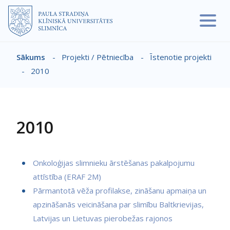
Pārlekt uz galveno saturu
Sākums
-
Projekti / Pētniecība
-
Īstenotie projekti
Atpakaļceļš
-
2010
2010
Onkoloģijas slimnieku ārstēšanas pakalpojumu
attīstība (ERAF 2M)
Pārmantotā vēža profilakse, zināšanu apmaiņa un
apzināšanās veicināšana par slimību Baltkrievijas,
Latvijas un Lietuvas pierobežas rajonos