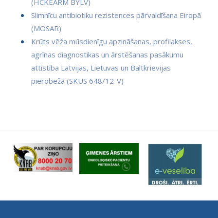
(HCKEARM BYLV)
Slimnīcu antibiotiku rezistences pārvaldīšana Eiropā
(MOSAR)
Krūts vēža mūsdienīgu apzināšanas, profilakses,
agrīnas diagnostikas un ārstēšanas pasākumu
attīstība Latvijas, Lietuvas un Baltkrievijas
pierobežā (SKUS 648/12-V)