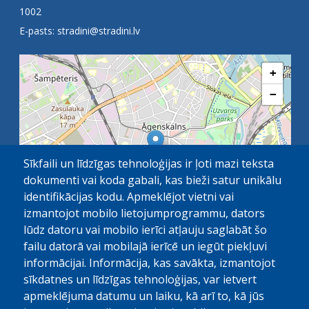
1002
E-pasts:
stradini@stradini.lv
+
−
Sīkfaili un līdzīgas tehnoloģijas ir ļoti mazi teksta
dokumenti vai koda gabali, kas bieži satur unikālu
identifikācijas kodu. Apmeklējot vietni vai
izmantojot mobilo lietojumprogrammu, dators
lūdz datoru vai mobilo ierīci atļauju saglabāt šo
failu datorā vai mobilajā ierīcē un iegūt piekļuvi
OpenStreetMap
1 km
| ©
contributors
informācijai. Informācija, kas savākta, izmantojot
sīkdatnes un līdzīgas tehnoloģijas, var ietvert
apmeklējuma datumu un laiku, kā arī to, kā jūs