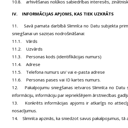
10.8. arhivēšanas nolūkos sabiedrības interesēs, zinātniskā
IV. INFORMĀCIJAS APJOMS, KAS TIEK UZKRĀTS
11. Savā pamata darbībā Slimnīca no Datu subjekta primār
sniegšanai un saziņas nodrošināšanai:
11.1. Vārds
11.2. Uzvārds
11.3. Personas kods (identifikācijas numurs)
11.4. Adrese
11.5. Telefona numurs un/ vai e-pasta adrese
11.6. Personas pases vai ID kartes numurs.
12. Pakalpojumu sniegšanas ietvaros Slimnīca no Datu su
informāciju, informāciju par iepriekšējiem ārstniecības gadī
13. Konkrēts informācijas apjoms ir atkarīgs no attiec
nosacījumus.
14. Slimnīca apzinās, ka sniedzot savus pakalpojumus, tā 