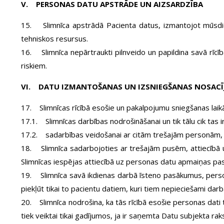
V. PERSONAS DATU APSTRĀDE UN AIZSARDZĪBA
15. Slimnīca apstrādā Pacienta datus, izmantojot mūsdien
tehniskos resursus.
16. Slimnīca nepārtraukti pilnveido un papildina savā rīc
riskiem.
VI. DATU IZMANTOŠANAS UN IZSNIEGŠANAS NOSACĪ
17. Slimnīcas rīcībā esošie un pakalpojumu sniegšanas laikā
17.1. Slimnīcas darbības nodrošināšanai un tik tālu cik tas
17.2. sadarbības veidošanai ar citām trešajām personām, pa
18. Slimnīca sadarbojoties ar trešajām pusēm, attiecībā u
Slimnīcas iespējas attiecībā uz personas datu apmaiņas pas
19. Slimnīca savā ikdienas darbā īsteno pasākumus, person
piekļūt tikai to pacientu datiem, kuri tiem nepieciešami dar
20. Slimnīca nodrošina, ka tās rīcībā esošie personas dati
tiek veiktai tikai gadījumos, ja ir saņemta Datu subjekta r