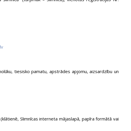
lv
nolūku, tiesisko pamatu, apstrādes apjomu, aizsardzību un
klātienē, Slimnīcas interneta mājaslapā, papīra formātā vai