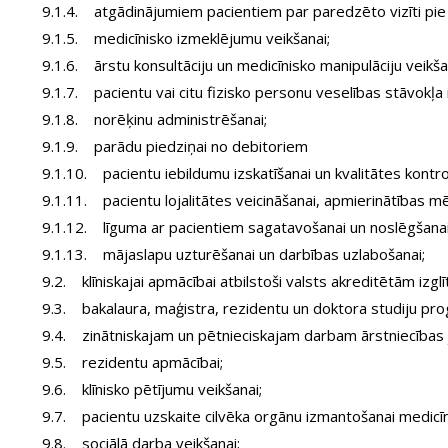
9.1.4. atgādinājumiem pacientiem par paredzēto vizīti pie 
9.1.5. medicīnisko izmeklējumu veikšanai;
9.1.6. ārstu konsultāciju un medicīnisko manipulāciju veikša
9.1.7. pacientu vai citu fizisko personu veselības stāvokļa 
9.1.8. norēķinu administrēšanai;
9.1.9. parādu piedziņai no debitoriem
9.1.10. pacientu iebildumu izskatīšanai un kvalitātes kontro
9.1.11. pacientu lojalitātes veicināšanai, apmierinātības m
9.1.12. līguma ar pacientiem sagatavošanai un noslēgšanai
9.1.13. mājaslapu uzturēšanai un darbības uzlabošanai;
9.2. klīniskajai apmācībai atbilstoši valsts akreditētām iz
9.3. bakalaura, maģistra, rezidentu un doktora studiju p
9.4. zinātniskajam un pētnieciskajam darbam ārstniecības j
9.5. rezidentu apmācībai;
9.6. klīnisko pētījumu veikšanai;
9.7. pacientu uzskaite cilvēka orgānu izmantošanai medicīn
9.8. sociālā darba veikšanai;