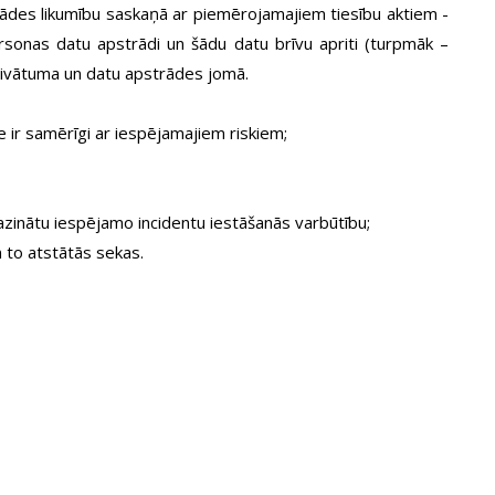
rādes likumību saskaņā ar piemērojamajiem tiesību aktiem -
sonas datu apstrādi un šādu datu brīvu apriti (turpmāk –
privātuma un datu apstrādes jomā.
e ir samērīgi ar iespējamajiem riskiem;
zinātu iespējamo incidentu iestāšanās varbūtību;
 to atstātās sekas.