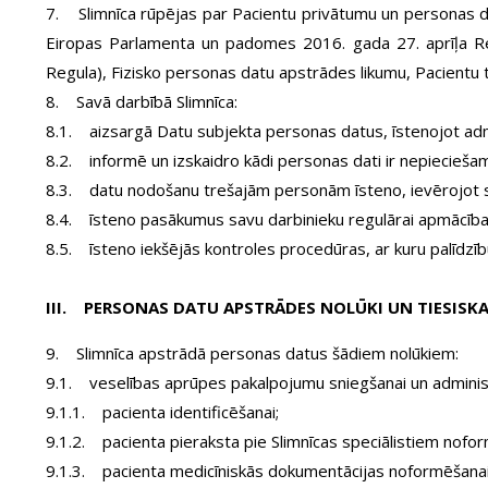
7. Slimnīca rūpējas par Pacientu privātumu un personas da
Eiropas Parlamenta un padomes 2016. gada 27. aprīļa Reg
Regula), Fizisko personas datu apstrādes likumu, Pacientu
8. Savā darbībā Slimnīca:
8.1. aizsargā Datu subjekta personas datus, īstenojot admin
8.2. informē un izskaidro kādi personas dati ir nepieciešam
8.3. datu nodošanu trešajām personām īsteno, ievērojot 
8.4. īsteno pasākumus savu darbinieku regulārai apmācībai
8.5. īsteno iekšējās kontroles procedūras, ar kuru palīdzī
III. PERSONAS DATU APSTRĀDES NOLŪKI UN TIESISK
9. Slimnīca apstrādā personas datus šādiem nolūkiem:
9.1. veselības aprūpes pakalpojumu sniegšanai un adminis
9.1.1. pacienta identificēšanai;
9.1.2. pacienta pieraksta pie Slimnīcas speciālistiem nofor
9.1.3. pacienta medicīniskās dokumentācijas noformēšanai