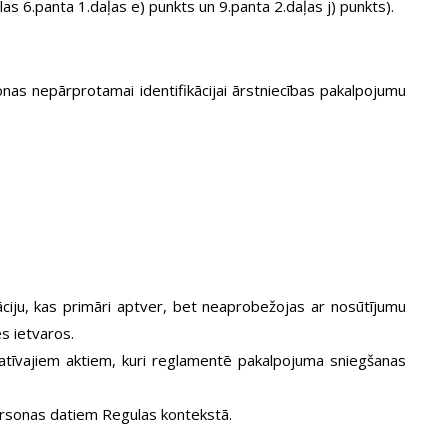
as 6.panta 1.daļas e) punkts un 9.panta 2.daļas j) punkts).
as nepārprotamai identifikācijai ārstniecības pakalpojumu
iju, kas primāri aptver, bet neaprobežojas ar nosūtījumu
es ietvaros.
tīvajiem aktiem, kuri reglamentē pakalpojuma sniegšanas
personas datiem Regulas kontekstā.