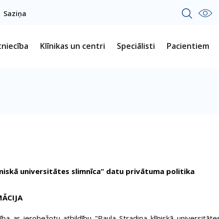
Saziņa
tniecība
Klīnikas un centri
Speciālisti
Pacientiem
tātes slimnīca” datu privātuma politika
MĀCIJA
ar ierobežotu atbildību "Paula Stradiņa klīniskā universitātes 