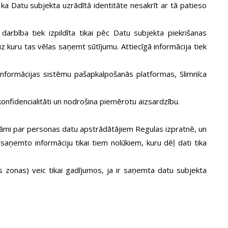
ka Datu subjekta uzrādītā identitāte nesakrīt ar tā patieso
rbība tiek izpildīta tikai pēc Datu subjekta piekrišanas
z kuru tas vēlas saņemt sūtījumu. Attiecīgā informācija tiek
informācijas sistēmu pašapkalpošanās platformas, Slimnīca
fidencialitāti un nodrošina piemērotu aizsardzību.
āmi par personas datu apstrādātājiem Regulas izpratnē, un
aņemto informāciju tikai tiem nolūkiem, kuru dēļ dati tika
zonas) veic tikai gadījumos, ja ir saņemta datu subjekta