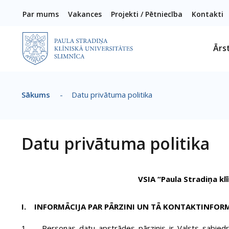
Pārlekt uz galveno saturu
Par mums
Vakances
Projekti / Pētniecība
Kontakti
Ārs
Sākums
-
Datu privātuma politika
Atpakaļceļš
Datu privātuma politika
VSIA “Paula Stradiņa klīniskā universi
I. INFORMĀCIJA PAR PĀRZINI UN TĀ KONTAKTINFOR
1. Personas datu apstrādes pārzinis ir Valsts sabiedrība 