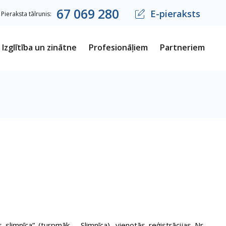
67
069
280
E-pieraksts
Pieraksta tālrunis:
Izglītība un zinātne
Profesionāļiem
Partneriem
slimnīca” (turpmāk – Slimnīca), vienotās reģistrācijas Nr.