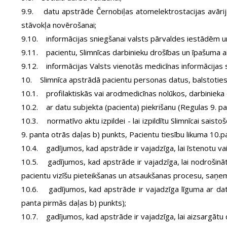
9.9. datu apstrāde Černobiļas atomelektrostacijas avārija
stāvokļa novērošanai;
9.10. informācijas sniegšanai valsts pārvaldes iestādēm u
9.11. pacientu, Slimnīcas darbinieku drošības un īpašuma a
9.12. informācijas Valsts vienotās medicīnas informācijas s
10. Slimnīca apstrādā pacientu personas datus, balstoties
10.1. profilaktiskās vai arodmedicīnas nolūkos, darbinieka
10.2. ar datu subjekta (pacienta) piekrišanu (Regulas 9. pan
10.3. normatīvo aktu izpildei - lai izpildītu Slimnīcai sai
9. panta otrās daļas b) punkts, Pacientu tiesību likuma 10.p
10.4. gadījumos, kad apstrāde ir vajadzīga, lai īstenotu vai
10.5. gadījumos, kad apstrāde ir vajadzīga, lai nodrošinā
pacientu vizīšu pieteikšanas un atsaukšanas procesu, saņ
10.6. gadījumos, kad apstrāde ir vajadzīga līguma ar datu
panta pirmās daļas b) punkts);
10.7. gadījumos, kad apstrāde ir vajadzīga, lai aizsargātu d