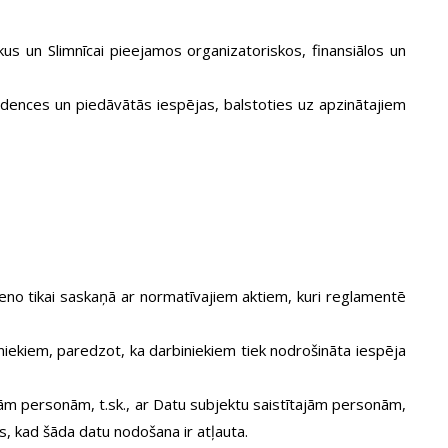
s un Slimnīcai pieejamos organizatoriskos, finansiālos un
ndences un piedāvātās iespējas, balstoties uz apzinātajiem
eno tikai saskaņā ar normatīvajiem aktiem, kuri reglamentē
iekiem, paredzot, ka darbiniekiem tiek nodrošināta iespēja
jām personām, t.sk., ar Datu subjektu saistītajām personām,
ms, kad šāda datu nodošana ir atļauta.