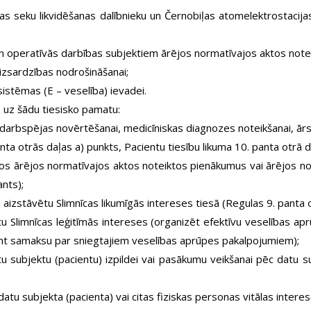
s seku likvidēšanas dalībnieku un Černobiļas atomelektrostacijas
n operatīvās darbības subjektiem ārējos normatīvajos aktos note
izsardzības nodrošināšanai;
istēmas (E – veselība) ievadei.
 uz šādu tiesisko pamatu:
 darbspējas novērtēšanai, medicīniskas diagnozes noteikšanai, ārs
ta otrās daļas a) punkts, Pacientu tiesību likuma 10. panta otrā d
stošos ārējos normatīvajos aktos noteiktos pienākumus vai ārējos 
ants);
 aizstāvētu Slimnīcas likumīgās intereses tiesā (Regulas 9. panta o
tu Slimnīcas leģitīmās intereses (organizēt efektīvu veselības a
emt samaksu par sniegtajiem veselības aprūpes pakalpojumiem);
 subjektu (pacientu) izpildei vai pasākumu veikšanai pēc datu 
atu subjekta (pacienta) vai citas fiziskas personas vitālas intere