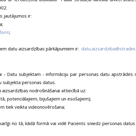
002.
s jautājumos ir:
ja;
_form
;
miem datu aizsardzības pārkāpumiem ir:
datu.aizsardziba@stradini.
nai - Datu subjektam - informāciju par personas datu apstrādes 
u subjekta personas datus.
aizsardzības nodrošināšanai attiecībā uz:
tā, potenciālajiem, bijušajiem un esošajiem);
iem tiek veikta videonovērošana;
karīgi no tā, kādā formā vai vidē Pacients sniedz personas datus (