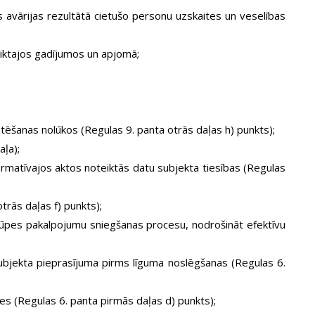
 avārijas rezultātā cietušo personu uzskaites un veselības
iktajos gadījumos un apjomā;
tēšanas nolūkos (Regulas 9. panta otrās daļas h) punkts);
aļa);
normatīvajos aktos noteiktās datu subjekta tiesības (Regulas
trās daļas f) punkts);
prūpes pakalpojumu sniegšanas procesu, nodrošināt efektīvu
subjekta pieprasījuma pirms līguma noslēgšanas (Regulas 6.
ses (Regulas 6. panta pirmās daļas d) punkts);