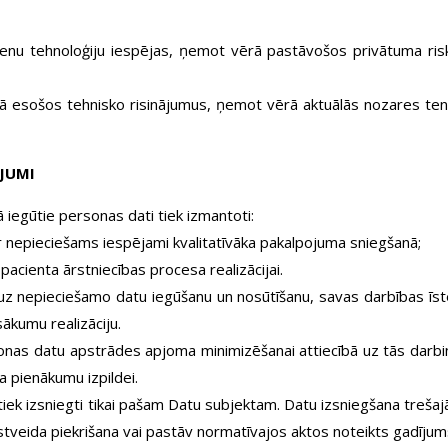
u tehnoloģiju iespējas, ņemot vērā pastāvošos privātuma risku
ībā esošos tehnisko risinājumus, ņemot vērā aktuālās nozares te
JUMI
 iegūtie personas dati tiek izmantoti:
 ir nepieciešams iespējami kvalitatīvāka pakalpojuma sniegšanā;
cienta ārstniecības procesa realizācijai.
z nepieciešamo datu iegūšanu un nosūtīšanu, savas darbības īst
ākumu realizāciju.
as datu apstrādes apjoma minimizēšanai attiecībā uz tās darbin
ba pienākumu izpildei.
 tiek izsniegti tikai pašam Datu subjektam. Datu izsniegšana treša
akstveida piekrišana vai pastāv normatīvajos aktos noteikts gadīju