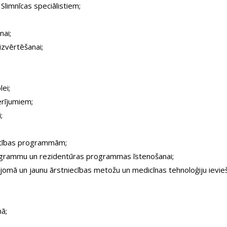
Slimnīcas speciālistiem;
nai;
izvērtēšanai;
lei;
ērījumiem;
;
glītības programmām;
rogrammu un rezidentūras programmas īstenošanai;
omā un jaunu ārstniecības metožu un medicīnas tehnoloģiju ievieš
ā;