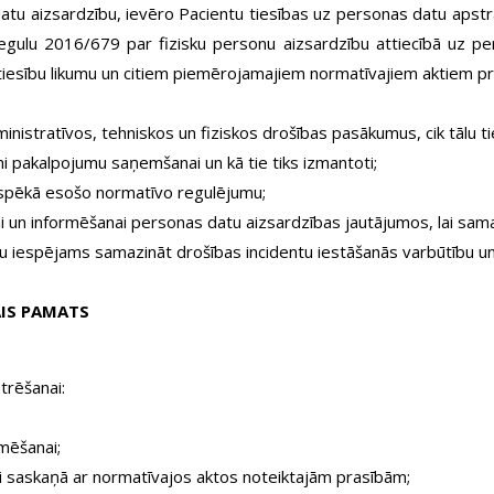
tu aizsardzību, ievēro Pacientu tiesības uz personas datu apst
ulu 2016/679 par fizisku personu aizsardzību attiecībā uz per
 tiesību likumu un citiem piemērojamajiem normatīvajiem aktiem 
istratīvos, tehniskos un fiziskos drošības pasākumus, cik tālu ti
i pakalpojumu saņemšanai un kā tie tiks izmantoti;
spēkā esošo normatīvo regulējumu;
 un informēšanai personas datu aizsardzības jautājumos, lai sama
bu iespējams samazināt drošības incidentu iestāšanās varbūtību un
AIS PAMATS
trēšanai:
mēšanai;
 saskaņā ar normatīvajos aktos noteiktajām prasībām;