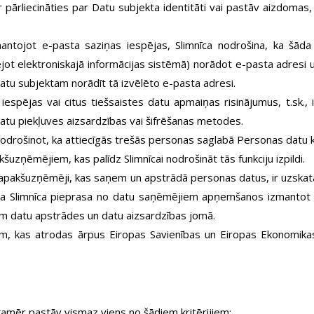
ārliecināties par Datu subjekta identitāti vai pastāv aizdomas, 
ojot e-pasta saziņas iespējas, Slimnīca nodrošina, ka šāda da
jot elektroniskajā informācijas sistēmā) norādot e-pasta adresi u
atu subjektam norādīt tā izvēlēto e-pasta adresi.
spējas vai citus tiešsaistes datu apmaiņas risinājumus, t.sk., 
datu piekļuves aizsardzības vai šifrēšanas metodes.
ošinot, ka attiecīgās trešās personas saglabā Personas datu kon
uzņēmējiem, kas palīdz Slimnīcai nodrošināt tās funkciju izpildi.
pakšuzņēmēji, kas saņem un apstrādā personas datus, ir uzskat
, ka Slimnīca pieprasa no datu saņēmējiem apņemšanos izmantot s
m datu apstrādes un datu aizsardzības jomā.
, kas atrodas ārpus Eiropas Savienības un Eiropas Ekonomikas 
amēr pastāv vismaz viens no šādiem kritērijiem: