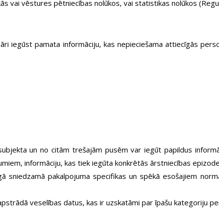
s vai vēstures pētniecības nolūkos, vai statistikas nolūkos (Regul
i iegūst pamata informāciju, kas nepieciešama attiecīgās person
bjekta un no citām trešajām pusēm var iegūt papildus informāc
jumiem, informāciju, kas tiek iegūta konkrētās ārstniecības epizod
īgā sniedzamā pakalpojuma specifikas un spēkā esošajiem norma
apstrādā veselības datus, kas ir uzskatāmi par īpašu kategoriju 