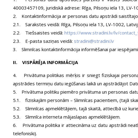
40003457109, juridiskā adrese: Rīga, Pilsoņu iela 13, LV-1
2. Kontaktinformācija ar personas datu apstrādi saistītajo
2.1. Sarakstes veidā: Rīga, Pilsoņu iela 13, LV-1002, Latvi
2.2. Tiešsaistes veidā:
https://www.stradini.lv/lv/contact
2.3. E-pasta saziņas veidā:
stradini@stradini.lv
3. Slimnīcas kontaktinformācija informēšanai par iespēja
II. VISPĀRĒJA INFORMĀCIJA
4. Privātuma politikas mērķis ir sniegt fiziskajai perso
apstrādes termiņu datu iegūšanas laikā un apstrādājot Dat
5. Privātuma politiku piemēro privātuma un personas datu 
5.1. fiziskajām personām – Slimnīcas pacientiem, (tajā skai
5.2. Slimnīcas apmeklētājiem, tajā skaitā, attiecībā uz kur
5.3. Slimnīca interneta mājaslapas apmeklētājiem.
6. Privātuma politika ir attiecināma uz datu apstrādi neat
telefoniski).