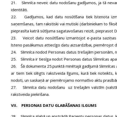
21. Slimnīca neveic datu nodošanu gadījumos, ja tā nevar p
identitāti.
22. Gadījumos, kad datu nosūtīšana tiek īstenota izmant
saņemšanas, tam rakstiski vai mutiski (darbiniekam to fiksē
pieprasīta katrā sūtījuma sagatavošanas reizē, pieprasot D
23. Veicot datu nosūtīšanu izmantojot e-pasta saziņas ie
īsteno pasākumus attiecīgo datu aizsardzībai, piemērojot 
24. Slimnīca nodod Personas datus trešajām personām, nodr
25. Slimnīca ir tiesīga nodot Personas datus Slimnīcas apakš
26. Šā dokumenta 25.punktā minētajā gadījumā Slimnīcas a
ar tiem tiek slēgts rakstveida līgums, kurā tiek noteikts
nodoti, un saskaņā ar piemērojamo normatīvo aktu prasībā
27. Slimnīca datu nodošanu uz trešajām valstīm (valstīm
rakstveida piekrišana.
VII. PERSONAS DATU GLABĀŠANAS ILGUMS
28. Slimnīca glabā un apstrādā Pacientu personas datus, k