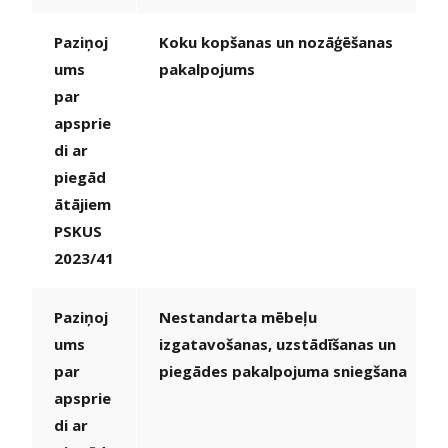
Paziņoj
Koku kopšanas un nozāģēšanas
ums
pakalpojums
par
apsprie
di ar
piegād
ātājiem
PSKUS
2023/41
Paziņoj
Nestandarta mēbeļu
ums
izgatavošanas, uzstādīšanas un
par
piegādes pakalpojuma sniegšana
apsprie
di ar