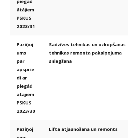
piegād
ātājiem
PSKUS
2023/31
Paziņoj
Sadzīves tehnikas un uzkopšanas
ums
tehnikas remonta pakalpojuma
par
sniegšana
apsprie
di ar
piegād
ātājiem
PSKUS
2023/30
Paziņoj
Lifta atjaunošana un remonts
ums