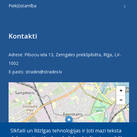
Piekļūstamība
Kontakti
Adrese: Pilsoņu iela 13, Zemgales priekšpilsēta, Rīga, LV-
1002
E-pasts:
stradini@stradini.lv
+
−
Sīkfaili un līdzīgas tehnoloģijas ir ļoti mazi teksta