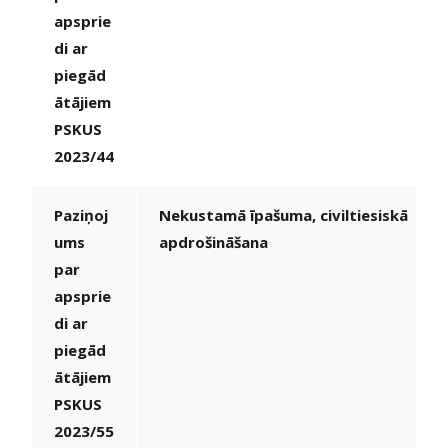
apsprie
di ar
piegād
ātājiem
PSKUS
2023/44
Paziņoj
Nekustamā īpašuma, civiltiesiskā
ums
apdrošināšana
par
apsprie
di ar
piegād
ātājiem
PSKUS
2023/55