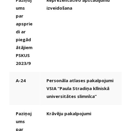
Paziņoj
Reprezentatīvo apstādījumu
ums
izveidošana
par
apsprie
di ar
piegād
ātājiem
PSKUS
2023/9
A-24
Personāla atlases pakalpojumi
VSIA “Paula Stradiņa klīniskā
universitātes slimnīca”
Paziņoj
Krāvēju pakalpojumi
ums
par