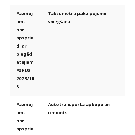
Paziņoj
Taksometru pakalpojumu
ums
sniegšana
par
apsprie
di ar
piegād
ātājiem
PSKUS
2023/10
3
Paziņoj
Autotransporta apkope un
ums
remonts
par
apsprie