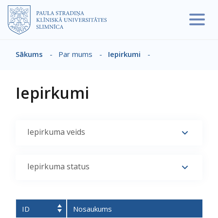
Pārlekt uz galveno saturu
Sākums
-
Par mums
-
Iepirkumi
-
Atpakaļceļš
Iepirkumi
Iepirkuma veids
Iepirkuma status
ID
Nosaukums