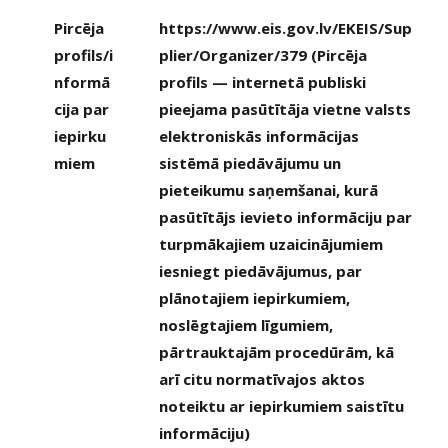
Pircēja
https://www.eis.gov.lv/EKEIS/Sup
profils/i
plier/Organizer/379 (Pircēja
nformā
profils — internetā publiski
cija par
pieejama pasūtītāja vietne valsts
iepirku
elektroniskās informācijas
miem
sistēmā piedāvājumu un
pieteikumu saņemšanai, kurā
pasūtītājs ievieto informāciju par
turpmākajiem uzaicinājumiem
iesniegt piedāvājumus, par
plānotajiem iepirkumiem,
noslēgtajiem līgumiem,
pārtrauktajām procedūrām, kā
arī citu normatīvajos aktos
noteiktu ar iepirkumiem saistītu
informāciju)