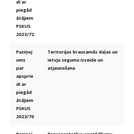
di ar
piegād
ātājiem
PSKUS
2023/72
Paziņoj
Teritorijas braucamās daļas un
ums
ietvju seguma izveide un
par
atjaunošana
apsprie
di ar
piegād
ātājiem
PSKUS
2023/70