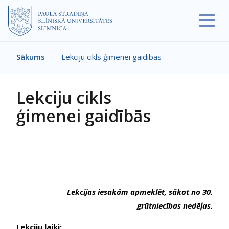
Pārlekt uz galveno saturu
Sākums
-
Lekciju cikls ģimenei gaidībās
Atpakaļceļš
Lekciju cikls
ģimenei gaidībās
Lekcijas iesakām apmeklēt, sākot no 30.
grūtniecības nedēļas.
Lekciju laiki: