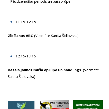
- Pēcdzemdību periods un pašaprūpe.
11.15-12.15
Zīdīšanas ABC
(Vecmāte Sanita Šidlovska)
12.15-13.15
Vesela jaundzimušā aprūpe un handlings
(Vecmāte
Sanita Šidlovska)