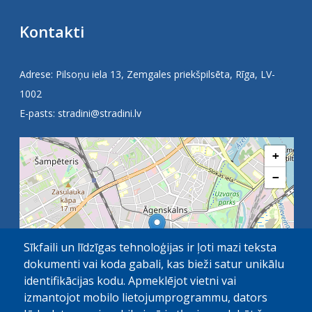
Kontakti
Adrese: Pilsoņu iela 13, Zemgales priekšpilsēta, Rīga, LV-
1002
E-pasts:
stradini@stradini.lv
+
−
Sīkfaili un līdzīgas tehnoloģijas ir ļoti mazi teksta
dokumenti vai koda gabali, kas bieži satur unikālu
identifikācijas kodu. Apmeklējot vietni vai
izmantojot mobilo lietojumprogrammu, dators