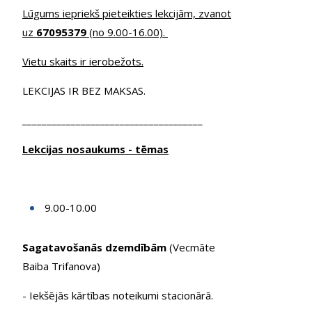
Lūgums iepriekš pieteikties lekcijām, zvanot
uz
67095379
(no 9.00-16.00).
Vietu skaits ir ierobežots.
LEKCIJAS IR BEZ MAKSAS.
_____________________________________
Lekcijas nosaukums - tēmas
9.00-10.00
Sagatavošanās dzemdībām
(Vecmāte
Baiba Trifanova)
- Iekšējās kārtības noteikumi stacionārā.