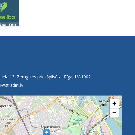
 iela 13, Zemgales priekšpilsēta, Rīga, LV-1002
i@stradini.lv
+
−