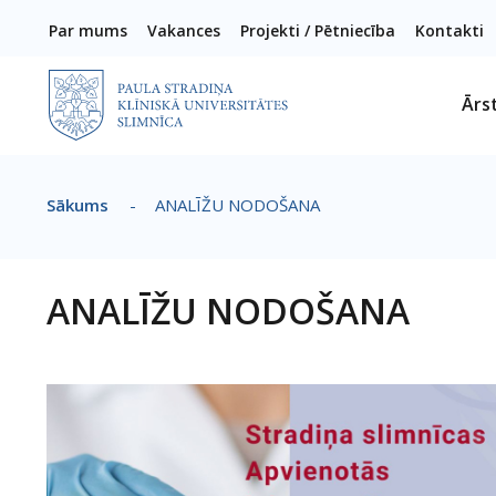
Pārlekt uz galveno saturu
Par mums
Vakances
Projekti / Pētniecība
Kontakti
Ārs
Sākums
-
ANALĪŽU NODOŠANA
Atpakaļceļš
ANALĪŽU NODOŠANA