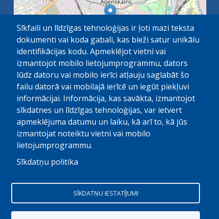
Sīkfaili un līdzīgas tehnoloģijas ir ļoti mazi teksta
dokumenti vai koda gabali, kas bieži satur unikālu
identifikācijas kodu. Apmeklējot vietni vai
izmantojot mobilo lietojumprogrammu, dators
lūdz datoru vai mobilo ierīci atļauju saglabāt šo
failu datorā vai mobilajā ierīcē un iegūt piekļuvi
OpenStreetMap
1 km
| ©
contributors
informācijai. Informācija, kas savākta, izmantojot
sīkdatnes un līdzīgas tehnoloģijas, var ietvert
apmeklējuma datumu un laiku, kā arī to, kā jūs
izmantojat noteiktu vietni vai mobilo
lietojumprogrammu.
Sīkdatņu politika
© Paula Stradiņa Klīniskā universitātes slimnīca, 2026.
Visas tiesības aizsargātas. Pārpublicēšanas gadijumā atsauce
SĪKDATŅU IESTATĪJUMI
obligāta
Digitālais partneris