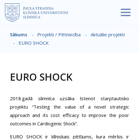
Pārlekt uz galveno saturu
Sākums
-
Projekti / Pētniecība
-
Aktuālie projekti
Atpakaļceļš
-
EURO SHOCK
EURO SHOCK
2018.gadā slimnīca uzsāka īstenot starptautisko
projektu “Testing the value of a novel strategic
approach and its cost efficacy to improve the poor
outcomes in Cardiogenic Shock”.
EURO SHOCK ir klīniskais pētījums, kura mērķis ir