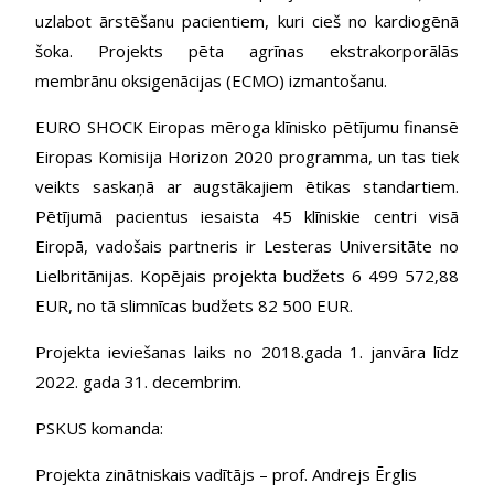
uzlabot ārstēšanu pacientiem, kuri cieš no kardiogēnā
šoka. Projekts pēta agrīnas ekstrakorporālās
membrānu oksigenācijas (ECMO) izmantošanu.
EURO SHOCK Eiropas mēroga klīnisko pētījumu finansē
Eiropas Komisija Horizon 2020 programma, un tas tiek
veikts saskaņā ar augstākajiem ētikas standartiem.
Pētījumā pacientus iesaista 45 klīniskie centri visā
Eiropā, vadošais partneris ir Lesteras Universitāte no
Lielbritānijas. Kopējais projekta budžets 6 499 572,88
EUR, no tā slimnīcas budžets 82 500 EUR.
Projekta ieviešanas laiks no 2018.gada 1. janvāra līdz
2022. gada 31. decembrim.
PSKUS komanda:
Projekta zinātniskais vadītājs – prof. Andrejs Ērglis