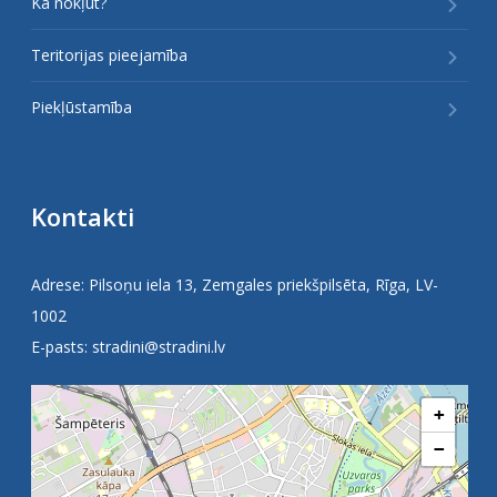
Kā nokļūt?
Teritorijas pieejamība
Piekļūstamība
Kontakti
Adrese: Pilsoņu iela 13, Zemgales priekšpilsēta, Rīga, LV-
1002
E-pasts:
stradini@stradini.lv
+
−