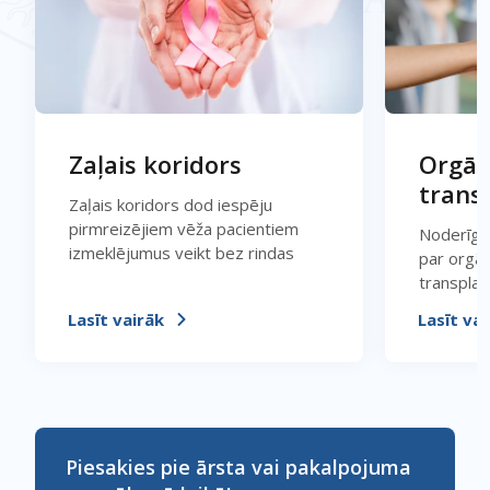
Zaļais koridors
Orgān
trans
Zaļais koridors dod iespēju
pirmreizējiem vēža pacientiem
Noderīga 
izmeklējumus veikt bez rindas
par orgā
transplant
Lasīt vairāk
Lasīt vai
Piesakies pie ārsta vai pakalpojuma