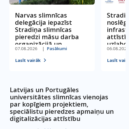
Narvas slimnīcas
Stradiņ
delegācija iepazīst
noslēgu
Stradiņa slimnīcas
infras
pieredzi māsu darba
attīstī
organizācijā un
uzlaboj
07.08.2026
Pasākumi
06.08.202
kvalitātes vadībā
pacien
person
Lasīt vairāk
Lasīt vair
Latvijas un Portugāles
universitātes slimnīcas vienojas
par kopīgiem projektiem,
speciālistu pieredzes apmaiņu un
digitalizācijas attīstību