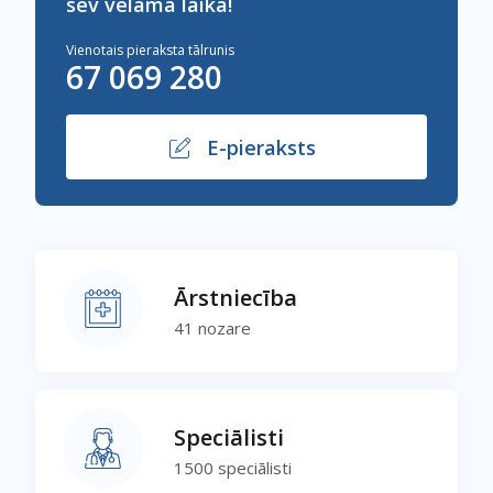
sev vēlamā laikā!
Vienotais pieraksta tālrunis
67
069
280
E-pieraksts
Ārstniecība
41 nozare
Speciālisti
1500 speciālisti