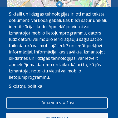
Sīkfaili un līdzīgas tehnoloģijas ir ļoti mazi teksta
dokumenti vai koda gabali, kas bieži satur unikālu
identifikācijas kodu. Apmeklējot vietni vai
izmantojot mobilo lietojumprogrammu, dators
lūdz datoru vai mobilo ierīci atļauju saglabāt šo
failu datorā vai mobilajā ierīcē un iegūt piekļuvi
OpenStreetMap
1 km
| ©
contributors
informācijai. Informācija, kas savākta, izmantojot
sīkdatnes un līdzīgas tehnoloģijas, var ietvert
apmeklējuma datumu un laiku, kā arī to, kā jūs
izmantojat noteiktu vietni vai mobilo
lietojumprogrammu.
Sīkdatņu politika
© Paula Stradiņa Klīniskā universitātes slimnīca, 2026.
Visas tiesības aizsargātas. Pārpublicēšanas gadijumā atsauce
SĪKDATŅU IESTATĪJUMI
obligāta
Digitālais partneris