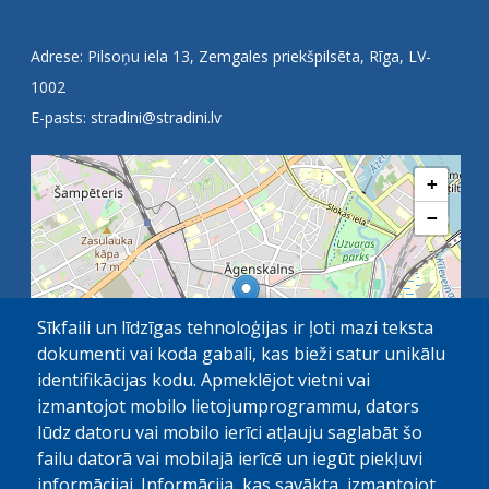
Adrese: Pilsoņu iela 13, Zemgales priekšpilsēta, Rīga, LV-
1002
E-pasts:
stradini@stradini.lv
+
−
Sīkfaili un līdzīgas tehnoloģijas ir ļoti mazi teksta
dokumenti vai koda gabali, kas bieži satur unikālu
identifikācijas kodu. Apmeklējot vietni vai
izmantojot mobilo lietojumprogrammu, dators
lūdz datoru vai mobilo ierīci atļauju saglabāt šo
failu datorā vai mobilajā ierīcē un iegūt piekļuvi
OpenStreetMap
1 km
| ©
contributors
informācijai. Informācija, kas savākta, izmantojot