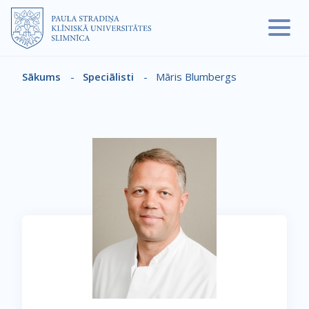
Pārlekt uz galveno saturu
Sākums
-
Speciālisti
-
Māris Blumbergs
Atpakaļceļš