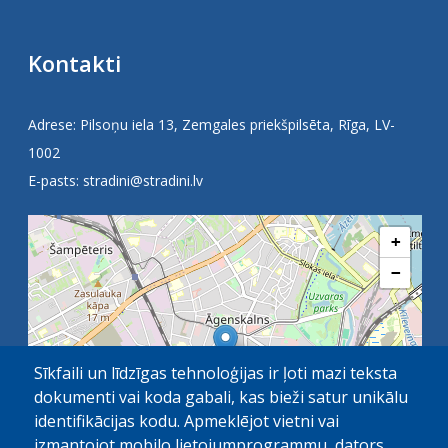
Kontakti
Adrese: Pilsoņu iela 13, Zemgales priekšpilsēta, Rīga, LV-
1002
E-pasts:
stradini@stradini.lv
+
−
Sīkfaili un līdzīgas tehnoloģijas ir ļoti mazi teksta
dokumenti vai koda gabali, kas bieži satur unikālu
identifikācijas kodu. Apmeklējot vietni vai
izmantojot mobilo lietojumprogrammu, dators