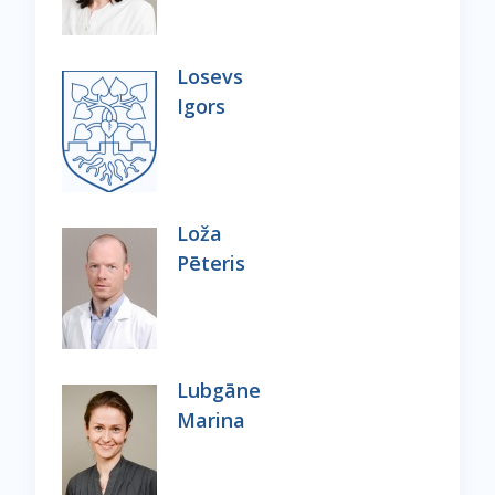
Losevs
Igors
Loža
Pēteris
Lubgāne
Marina