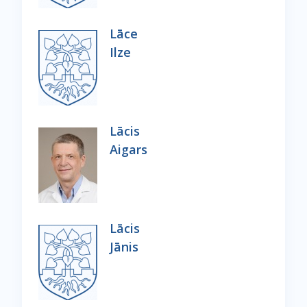
Lāce
Ilze
Lācis
Aigars
Lācis
Jānis