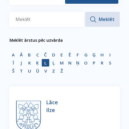
Meklēt ārstus pēc uzvārda
A
Ā
B
C
Č
D
E
Ē
F
G
Ģ
H
I
Ī
J
K
Ķ
L
Ļ
M
N
Ņ
O
P
R
S
Š
T
U
Ū
V
Z
Ž
Lāce
Ilze