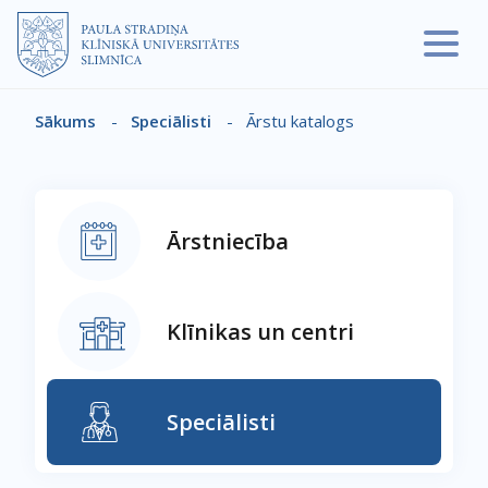
Pārlekt uz galveno saturu
Sākums
-
Speciālisti
-
Ārstu katalogs
Atpakaļceļš
Ārstniecība
Klīnikas un centri
Speciālisti