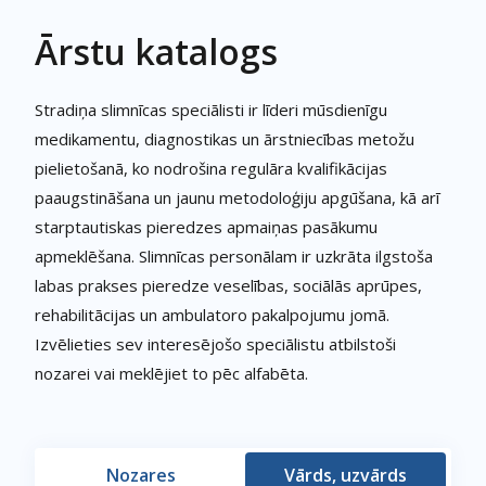
Ārstu katalogs
Stradiņa slimnīcas speciālisti ir līderi mūsdienīgu
medikamentu, diagnostikas un ārstniecības metožu
pielietošanā, ko nodrošina regulāra kvalifikācijas
paaugstināšana un jaunu metodoloģiju apgūšana, kā arī
starptautiskas pieredzes apmaiņas pasākumu
apmeklēšana. Slimnīcas personālam ir uzkrāta ilgstoša
labas prakses pieredze veselības, sociālās aprūpes,
rehabilitācijas un ambulatoro pakalpojumu jomā.
Izvēlieties sev interesējošo speciālistu atbilstoši
nozarei vai meklējiet to pēc alfabēta.
Nozares
Vārds, uzvārds