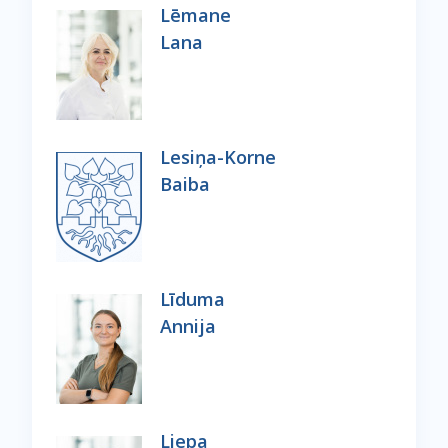
Lēmane
Lana
Lesiņa-Korne
Baiba
Līduma
Annija
Liepa