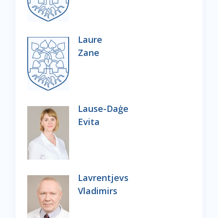
Laure
Zane
Lause-Daģe
Evita
Lavrentjevs
Vladimirs