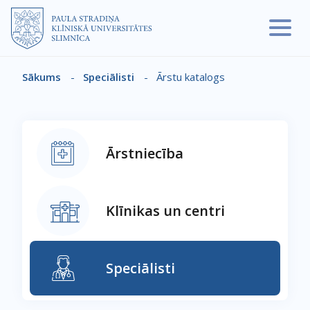
Pārlekt uz galveno saturu
Sākums
-
Speciālisti
-
Ārstu katalogs
Atpakaļceļš
Ārstniecība
Klīnikas un centri
Speciālisti