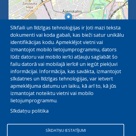
Sīkfaili un līdzīgas tehnoloģijas ir ļoti mazi teksta
dokumenti vai koda gabali, kas bieži satur unikālu
identifikācijas kodu. Apmeklējot vietni vai
izmantojot mobilo lietojumprogrammu, dators
lūdz datoru vai mobilo ierīci atļauju saglabāt šo
failu datorā vai mobilajā ierīcē un iegūt piekļuvi
OpenStreetMap
1 km
| ©
contributors
informācijai. Informācija, kas savākta, izmantojot
sīkdatnes un līdzīgas tehnoloģijas, var ietvert
apmeklējuma datumu un laiku, kā arī to, kā jūs
izmantojat noteiktu vietni vai mobilo
lietojumprogrammu.
Sīkdatņu politika
© Paula Stradiņa Klīniskā universitātes slimnīca, 2026.
Visas tiesības aizsargātas. Pārpublicēšanas gadijumā atsauce
SĪKDATŅU IESTATĪJUMI
obligāta