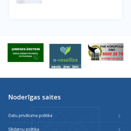
Noderīgas saites
Datu privātuma politika
Sīkdatņu politika