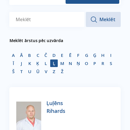
Meklēt ārstus pēc uzvārda
A
Ā
B
C
Č
D
E
Ē
F
G
Ģ
H
I
Ī
J
K
Ķ
L
Ļ
M
N
Ņ
O
P
R
S
Š
T
U
Ū
V
Z
Ž
Ļuļēns
Rihards