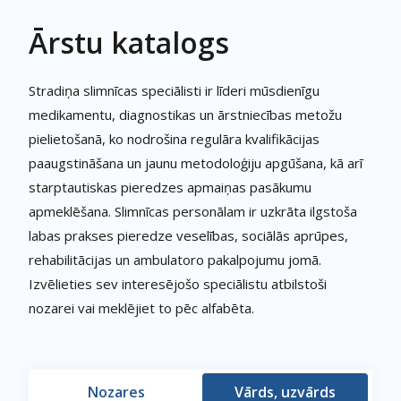
Ārstu katalogs
Stradiņa slimnīcas speciālisti ir līderi mūsdienīgu
medikamentu, diagnostikas un ārstniecības metožu
pielietošanā, ko nodrošina regulāra kvalifikācijas
paaugstināšana un jaunu metodoloģiju apgūšana, kā arī
starptautiskas pieredzes apmaiņas pasākumu
apmeklēšana. Slimnīcas personālam ir uzkrāta ilgstoša
labas prakses pieredze veselības, sociālās aprūpes,
rehabilitācijas un ambulatoro pakalpojumu jomā.
Izvēlieties sev interesējošo speciālistu atbilstoši
nozarei vai meklējiet to pēc alfabēta.
Nozares
Vārds, uzvārds