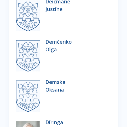
Deičmane
Justīne
Demčenko
Olga
Demska
Oksana
Dīringa