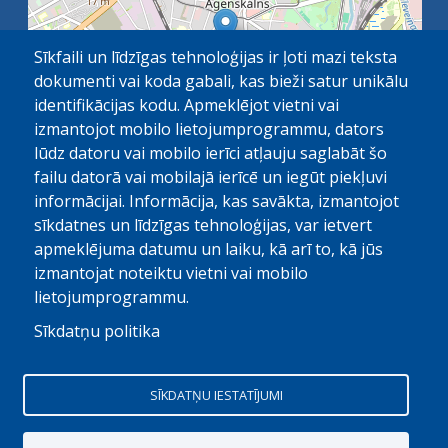
Sīkfaili un līdzīgas tehnoloģijas ir ļoti mazi teksta
dokumenti vai koda gabali, kas bieži satur unikālu
identifikācijas kodu. Apmeklējot vietni vai
izmantojot mobilo lietojumprogrammu, dators
lūdz datoru vai mobilo ierīci atļauju saglabāt šo
failu datorā vai mobilajā ierīcē un iegūt piekļuvi
OpenStreetMap
1 km
| ©
contributors
informācijai. Informācija, kas savākta, izmantojot
sīkdatnes un līdzīgas tehnoloģijas, var ietvert
apmeklējuma datumu un laiku, kā arī to, kā jūs
izmantojat noteiktu vietni vai mobilo
lietojumprogrammu.
Sīkdatņu politika
© Paula Stradiņa Klīniskā universitātes slimnīca, 2026.
Visas tiesības aizsargātas. Pārpublicēšanas gadijumā atsauce
SĪKDATŅU IESTATĪJUMI
obligāta
Digitālais partneris