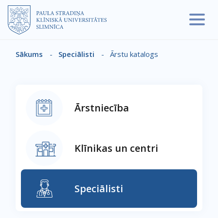
Pārlekt uz galveno saturu
Sākums
-
Speciālisti
-
Ārstu katalogs
Atpakaļceļš
Ārstniecība
Klīnikas un centri
Speciālisti