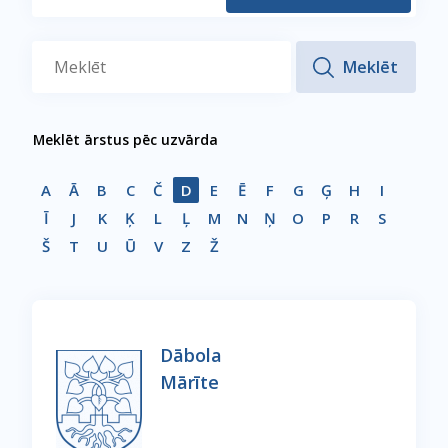
Meklēt ārstus pēc uzvārda
A
Ā
B
C
Č
D
E
Ē
F
G
Ģ
H
I
Ī
J
K
Ķ
L
Ļ
M
N
Ņ
O
P
R
S
Š
T
U
Ū
V
Z
Ž
Dābola
Mārīte