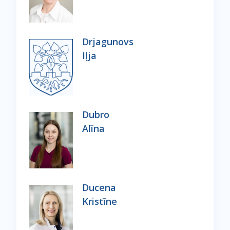
Drjagunovs
Iļja
Dubro
Alīna
Ducena
Kristīne