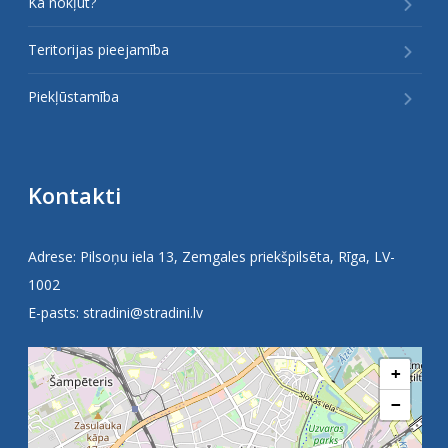
Kā nokļūt?
Teritorijas pieejamība
Piekļūstamība
Kontakti
Adrese: Pilsoņu iela 13, Zemgales priekšpilsēta, Rīga, LV-
1002
E-pasts:
stradini@stradini.lv
+
−