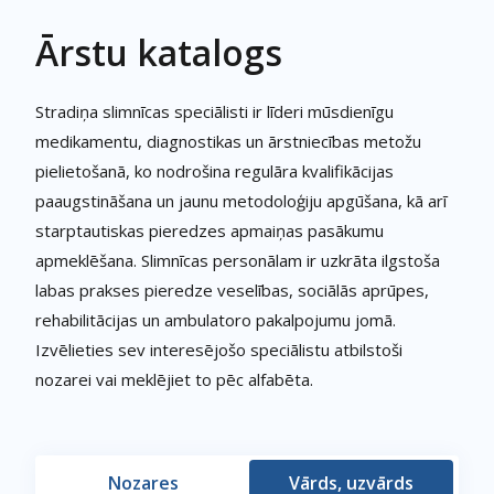
Ārstu katalogs
Stradiņa slimnīcas speciālisti ir līderi mūsdienīgu
medikamentu, diagnostikas un ārstniecības metožu
pielietošanā, ko nodrošina regulāra kvalifikācijas
paaugstināšana un jaunu metodoloģiju apgūšana, kā arī
starptautiskas pieredzes apmaiņas pasākumu
apmeklēšana. Slimnīcas personālam ir uzkrāta ilgstoša
labas prakses pieredze veselības, sociālās aprūpes,
rehabilitācijas un ambulatoro pakalpojumu jomā.
Izvēlieties sev interesējošo speciālistu atbilstoši
nozarei vai meklējiet to pēc alfabēta.
Nozares
Vārds, uzvārds