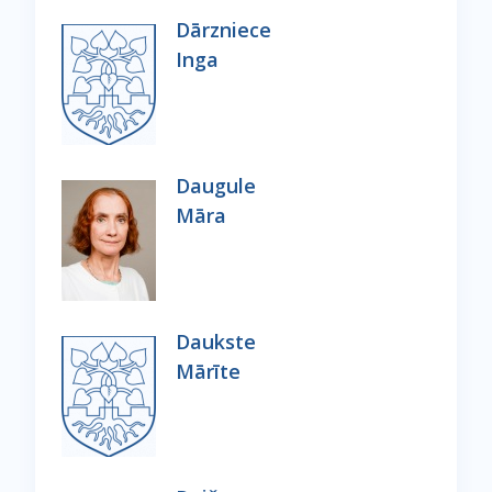
Dārzniece
Inga
Daugule
Māra
Daukste
Mārīte