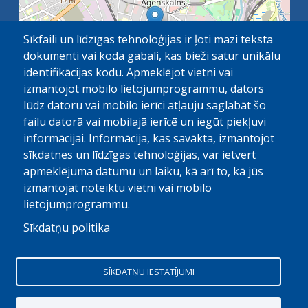
Sīkfaili un līdzīgas tehnoloģijas ir ļoti mazi teksta
dokumenti vai koda gabali, kas bieži satur unikālu
identifikācijas kodu. Apmeklējot vietni vai
izmantojot mobilo lietojumprogrammu, dators
lūdz datoru vai mobilo ierīci atļauju saglabāt šo
failu datorā vai mobilajā ierīcē un iegūt piekļuvi
OpenStreetMap
1 km
| ©
contributors
informācijai. Informācija, kas savākta, izmantojot
sīkdatnes un līdzīgas tehnoloģijas, var ietvert
apmeklējuma datumu un laiku, kā arī to, kā jūs
izmantojat noteiktu vietni vai mobilo
lietojumprogrammu.
Sīkdatņu politika
© Paula Stradiņa Klīniskā universitātes slimnīca, 2026.
Visas tiesības aizsargātas. Pārpublicēšanas gadijumā atsauce
SĪKDATŅU IESTATĪJUMI
obligāta
Digitālais partneris