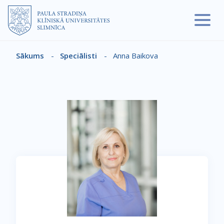
Pārlekt uz galveno saturu
Sākums
-
Speciālisti
-
Anna Baikova
Atpakaļceļš