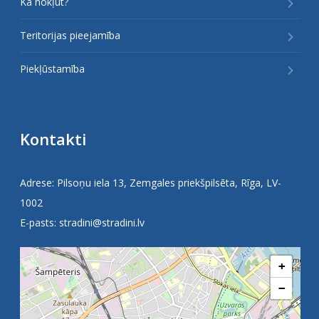
Kā nokļūt?
Teritorijas pieejamība
Piekļūstamība
Kontakti
Adrese: Pilsoņu iela 13, Zemgales priekšpilsēta, Rīga, LV-
1002
E-pasts:
stradini@stradini.lv
+
−