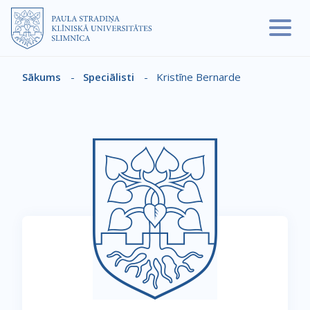
Pārlekt uz galveno saturu
Sākums
-
Speciālisti
-
Kristīne Bernarde
Atpakaļceļš