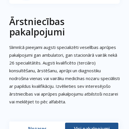
Ārstniecības
pakalpojumi
Slimnīcā pieejami augsti specializēti veselības aprūpes
pakalpojumi gan ambulatori, gan stacionārā vairāk nekā
26 specialitātēs. Augsti kvalificēto (terciāro)
konsultēšanu, ārstēšanu, aprūpi un diagnostiku
nodrošina vienas vai vairāku medicīnas nozaru speciālisti
ar papildus kvalifikāciju. Izvēlieties sev interesējošo
ārstniecības vai aprūpes pakalpojumu atbilstoši nozarei
vai meklējiet to pēc alfabēta.
Nozares
Visi pakalpojumi