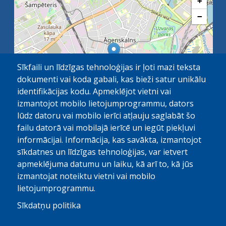
+
−
Sīkfaili un līdzīgas tehnoloģijas ir ļoti mazi teksta
dokumenti vai koda gabali, kas bieži satur unikālu
identifikācijas kodu. Apmeklējot vietni vai
izmantojot mobilo lietojumprogrammu, dators
lūdz datoru vai mobilo ierīci atļauju saglabāt šo
failu datorā vai mobilajā ierīcē un iegūt piekļuvi
OpenStreetMap
1 km
| ©
contributors
informācijai. Informācija, kas savākta, izmantojot
sīkdatnes un līdzīgas tehnoloģijas, var ietvert
apmeklējuma datumu un laiku, kā arī to, kā jūs
izmantojat noteiktu vietni vai mobilo
lietojumprogrammu.
Sīkdatņu politika
© Paula Stradiņa Klīniskā universitātes slimnīca, 2026.