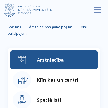
Pārlekt uz galveno saturu
Sākums
-
Ārstniecības pakalpojumi
-
Visi
Atpakaļceļš
pakalpojumi
Ārstniecība
Klīnikas un centri
Speciālisti