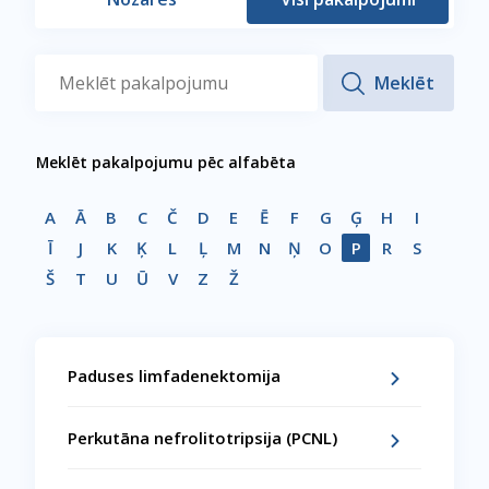
Meklēt pakalpojumu pēc alfabēta
A
Ā
B
C
Č
D
E
Ē
F
G
Ģ
H
I
Ī
J
K
Ķ
L
Ļ
M
N
Ņ
O
P
R
S
Š
T
U
Ū
V
Z
Ž
Paduses limfadenektomija
Perkutāna nefrolitotripsija (PCNL)