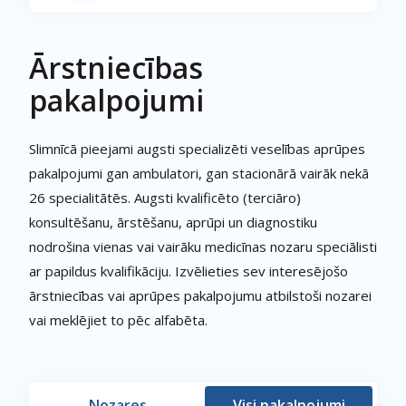
Ārstniecības
pakalpojumi
Slimnīcā pieejami augsti specializēti veselības aprūpes
pakalpojumi gan ambulatori, gan stacionārā vairāk nekā
26 specialitātēs. Augsti kvalificēto (terciāro)
konsultēšanu, ārstēšanu, aprūpi un diagnostiku
nodrošina vienas vai vairāku medicīnas nozaru speciālisti
ar papildus kvalifikāciju. Izvēlieties sev interesējošo
ārstniecības vai aprūpes pakalpojumu atbilstoši nozarei
vai meklējiet to pēc alfabēta.
Nozares
Visi pakalpojumi