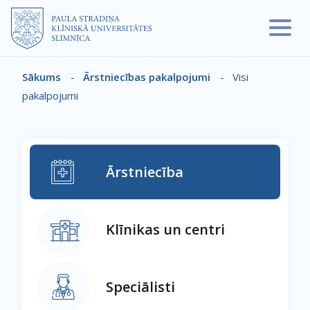
Pārlekt uz galveno saturu
Sākums
-
Ārstniecības pakalpojumi
-
Visi
Atpakaļceļš
pakalpojumi
Ārstniecība
Klīnikas un centri
Speciālisti