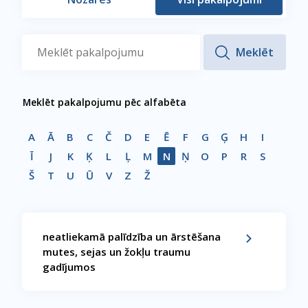
Meklēt pakalpojumu pēc alfabēta
A
Ā
B
C
Č
D
E
Ē
F
G
Ģ
H
I
Ī
J
K
Ķ
L
Ļ
M
N
Ņ
O
P
R
S
Š
T
U
Ū
V
Z
Ž
neatliekamā palīdzība un ārstēšana
mutes, sejas un žokļu traumu
gadījumos