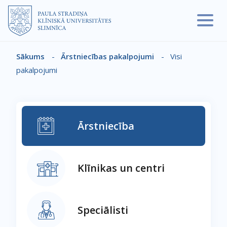
Pārlekt uz galveno saturu
Sākums
-
Ārstniecības pakalpojumi
-
Visi
Atpakaļceļš
pakalpojumi
Ārstniecība
Klīnikas un centri
Speciālisti