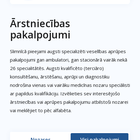
Ārstniecības
pakalpojumi
Slimnīcā pieejami augsti specializēti veselības aprūpes
pakalpojumi gan ambulatori, gan stacionārā vairāk nekā
26 specialitātēs. Augsti kvalificēto (terciāro)
konsultēšanu, ārstēšanu, aprūpi un diagnostiku
nodrošina vienas vai vairāku medicīnas nozaru speciālisti
ar papildus kvalifikāciju. Izvēlieties sev interesējošo
ārstniecības vai aprūpes pakalpojumu atbilstoši nozarei
vai meklējiet to pēc alfabēta.
Nozares
Visi pakalpojumi