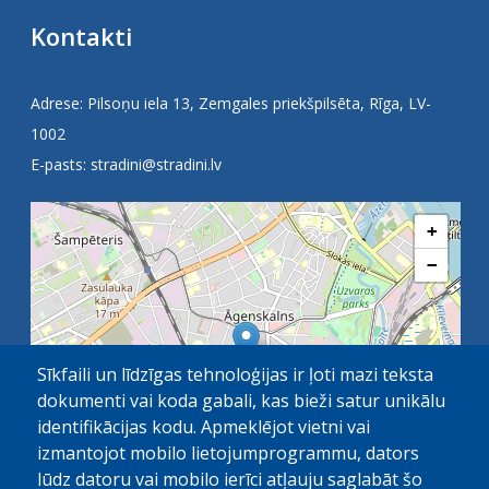
Kontakti
Adrese: Pilsoņu iela 13, Zemgales priekšpilsēta, Rīga, LV-
1002
E-pasts:
stradini@stradini.lv
+
−
Sīkfaili un līdzīgas tehnoloģijas ir ļoti mazi teksta
dokumenti vai koda gabali, kas bieži satur unikālu
identifikācijas kodu. Apmeklējot vietni vai
izmantojot mobilo lietojumprogrammu, dators
lūdz datoru vai mobilo ierīci atļauju saglabāt šo