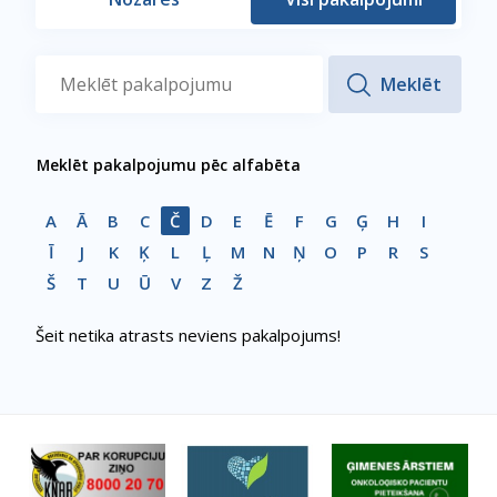
Meklēt pakalpojumu pēc alfabēta
A
Ā
B
C
Č
D
E
Ē
F
G
Ģ
H
I
Ī
J
K
Ķ
L
Ļ
M
N
Ņ
O
P
R
S
Š
T
U
Ū
V
Z
Ž
Šeit netika atrasts neviens pakalpojums!