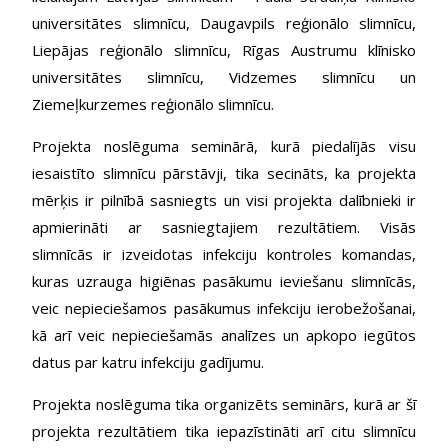
universitātes slimnīcu, Daugavpils reģionālo slimnīcu,
Liepājas reģionālo slimnīcu, Rīgas Austrumu klīnisko
universitātes slimnīcu, Vidzemes slimnīcu un
Ziemeļkurzemes reģionālo slimnīcu.
Projekta noslēguma seminārā, kurā piedalījās visu
iesaistīto slimnīcu pārstāvji, tika secināts, ka projekta
mērķis ir pilnībā sasniegts un visi projekta dalībnieki ir
apmierināti ar sasniegtajiem rezultātiem. Visās
slimnīcās ir izveidotas infekciju kontroles komandas,
kuras uzrauga higiēnas pasākumu ieviešanu slimnīcās,
veic nepieciešamos pasākumus infekciju ierobežošanai,
kā arī veic nepieciešamās analīzes un apkopo iegūtos
datus par katru infekciju gadījumu.
Projekta noslēguma tika organizēts seminārs, kurā ar šī
projekta rezultātiem tika iepazīstināti arī citu slimnīcu