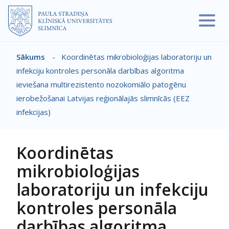
Pārlekt uz galveno saturu
Sākums
-
Koordinētas mikrobioloģijas laboratoriju un
Atpakaļceļš
infekciju kontroles personāla darbības algoritma
ieviešana multirezistento nozokomiālo patogēnu
ierobežošanai Latvijas reģionālajās slimnīcās (EEZ
infekcijas)
Koordinētas
mikrobioloģijas
laboratoriju un infekciju
kontroles personāla
darbības algoritma