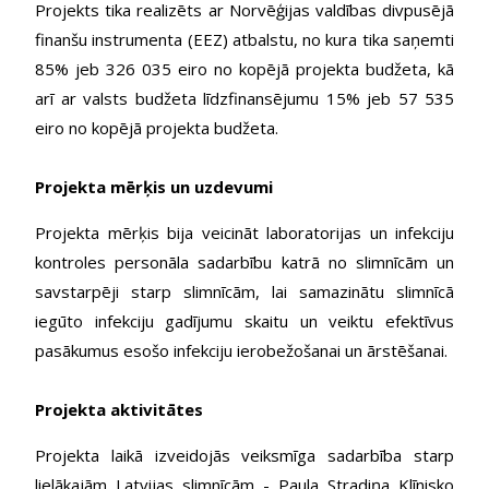
Projekts tika realizēts ar Norvēģijas valdības divpusējā
finanšu instrumenta (EEZ) atbalstu, no kura tika saņemti
85% jeb 326 035 eiro no kopējā projekta budžeta, kā
arī ar valsts budžeta līdzfinansējumu 15% jeb 57 535
eiro no kopējā projekta budžeta.
Projekta mērķis un uzdevumi
Projekta mērķis bija veicināt laboratorijas un infekciju
kontroles personāla sadarbību katrā no slimnīcām un
savstarpēji starp slimnīcām, lai samazinātu slimnīcā
iegūto infekciju gadījumu skaitu un veiktu efektīvus
pasākumus esošo infekciju ierobežošanai un ārstēšanai.
Projekta aktivitātes
Projekta laikā izveidojās veiksmīga sadarbība starp
lielākajām Latvijas slimnīcām - Paula Stradiņa Klīnisko