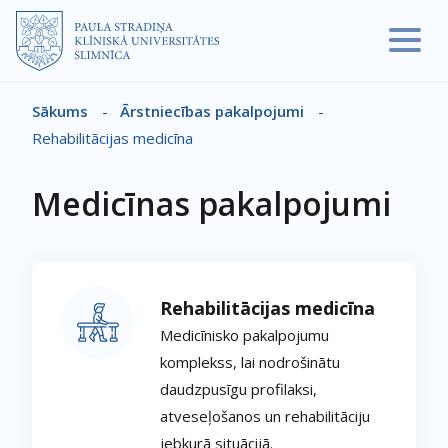
Pārlekt uz galveno saturu
Sākums
-
Ārstniecības pakalpojumi
-
Atpakaļceļš
Rehabilitācijas medicīna
Medicīnas pakalpojumi
Rehabilitācijas medicīna
Medicīnisko pakalpojumu
komplekss, lai nodrošinātu
daudzpusīgu profilaksi,
atveseļošanos un rehabilitāciju
jebkurā situācijā.