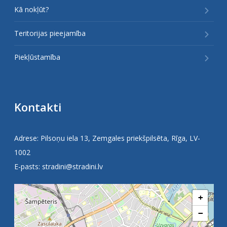
Kā nokļūt?
Teritorijas pieejamība
Piekļūstamība
Kontakti
Adrese: Pilsoņu iela 13, Zemgales priekšpilsēta, Rīga, LV-
1002
E-pasts:
stradini@stradini.lv
+
−