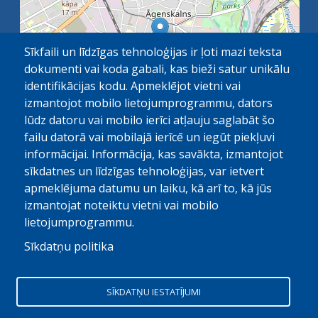
Sīkfaili un līdzīgas tehnoloģijas ir ļoti mazi teksta
dokumenti vai koda gabali, kas bieži satur unikālu
identifikācijas kodu. Apmeklējot vietni vai
izmantojot mobilo lietojumprogrammu, dators
lūdz datoru vai mobilo ierīci atļauju saglabāt šo
failu datorā vai mobilajā ierīcē un iegūt piekļuvi
OpenStreetMap
1 km
| ©
contributors
informācijai. Informācija, kas savākta, izmantojot
sīkdatnes un līdzīgas tehnoloģijas, var ietvert
apmeklējuma datumu un laiku, kā arī to, kā jūs
izmantojat noteiktu vietni vai mobilo
lietojumprogrammu.
Sīkdatņu politika
© Paula Stradiņa Klīniskā universitātes slimnīca, 2026.
Visas tiesības aizsargātas. Pārpublicēšanas gadijumā atsauce
SĪKDATŅU IESTATĪJUMI
obligāta