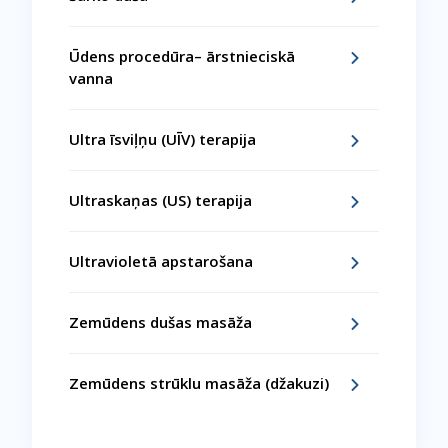
Ūdens procedūra– ārstnieciskā
vanna
Ultra īsviļņu (UĪV) terapija
Ultraskaņas (US) terapija
Ultravioletā apstarošana
Zemūdens dušas masāža
Zemūdens strūklu masāža (džakuzi)