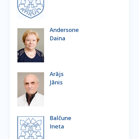
Andersone
Daina
Arājs
Jānis
Balčune
Ineta