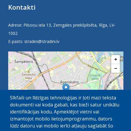
Kontakti
Adrese: Pilsoņu iela 13, Zemgales priekšpilsēta, Rīga, LV-
1002
E-pasts:
stradini@stradini.lv
+
−
Sīkfaili un līdzīgas tehnoloģijas ir ļoti mazi teksta
dokumenti vai koda gabali, kas bieži satur unikālu
identifikācijas kodu. Apmeklējot vietni vai
izmantojot mobilo lietojumprogrammu, dators
lūdz datoru vai mobilo ierīci atļauju saglabāt šo