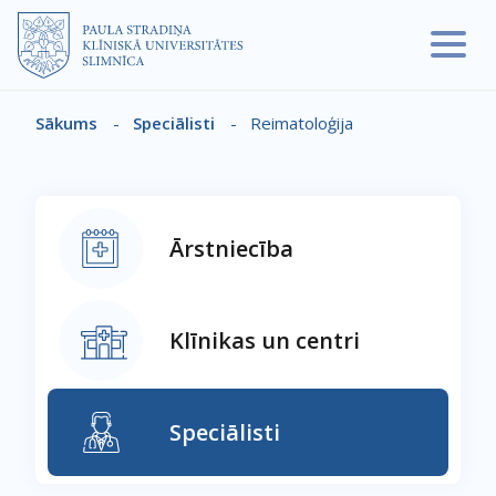
Pārlekt uz galveno saturu
Sākums
-
Speciālisti
-
Reimatoloģija
Atpakaļceļš
Ārstniecība
Klīnikas un centri
Speciālisti