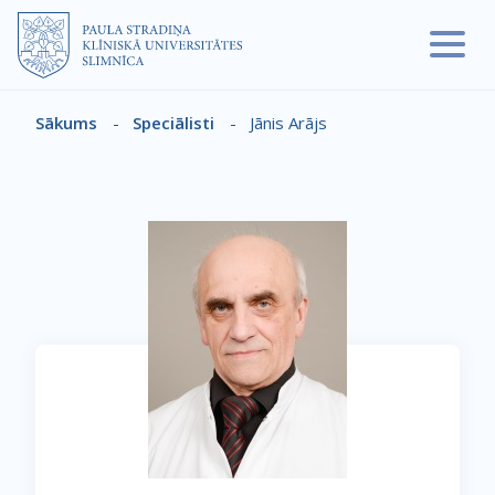
Pārlekt uz galveno saturu
Sākums
-
Speciālisti
-
Jānis Arājs
Atpakaļceļš