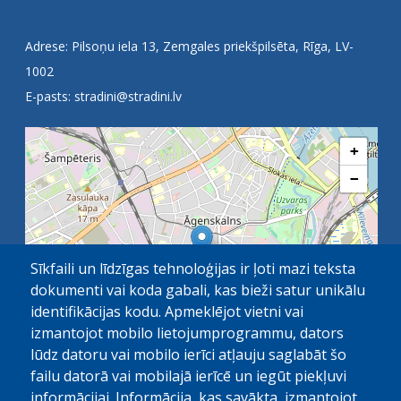
Adrese: Pilsoņu iela 13, Zemgales priekšpilsēta, Rīga, LV-
1002
E-pasts:
stradini@stradini.lv
+
−
Sīkfaili un līdzīgas tehnoloģijas ir ļoti mazi teksta
dokumenti vai koda gabali, kas bieži satur unikālu
identifikācijas kodu. Apmeklējot vietni vai
izmantojot mobilo lietojumprogrammu, dators
lūdz datoru vai mobilo ierīci atļauju saglabāt šo
failu datorā vai mobilajā ierīcē un iegūt piekļuvi
OpenStreetMap
1 km
| ©
contributors
informācijai. Informācija, kas savākta, izmantojot