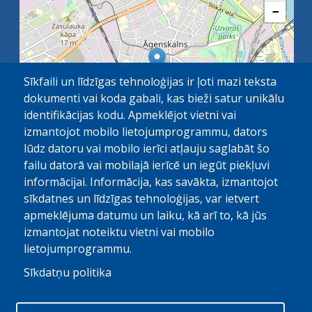
−
Sīkfaili un līdzīgas tehnoloģijas ir ļoti mazi teksta
dokumenti vai koda gabali, kas bieži satur unikālu
identifikācijas kodu. Apmeklējot vietni vai
izmantojot mobilo lietojumprogrammu, dators
lūdz datoru vai mobilo ierīci atļauju saglabāt šo
failu datorā vai mobilajā ierīcē un iegūt piekļuvi
OpenStreetMap
1 km
| ©
contributors
informācijai. Informācija, kas savākta, izmantojot
sīkdatnes un līdzīgas tehnoloģijas, var ietvert
apmeklējuma datumu un laiku, kā arī to, kā jūs
izmantojat noteiktu vietni vai mobilo
lietojumprogrammu.
Sīkdatņu politika
© Paula Stradiņa Klīniskā universitātes slimnīca, 2026.
Visas tiesības aizsargātas. Pārpublicēšanas gadijumā atsauce