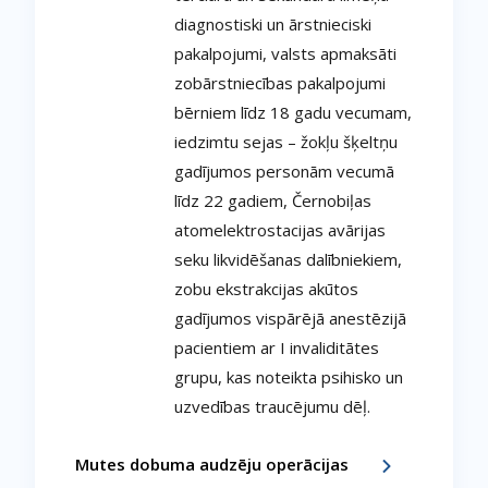
diagnostiski un ārstnieciski
pakalpojumi, valsts apmaksāti
zobārstniecības pakalpojumi
bērniem līdz 18 gadu vecumam,
iedzimtu sejas – žokļu šķeltņu
gadījumos personām vecumā
līdz 22 gadiem, Černobiļas
atomelektrostacijas avārijas
seku likvidēšanas dalībniekiem,
zobu ekstrakcijas akūtos
gadījumos vispārējā anestēzijā
pacientiem ar I invaliditātes
grupu, kas noteikta psihisko un
uzvedības traucējumu dēļ.
Mutes dobuma audzēju operācijas