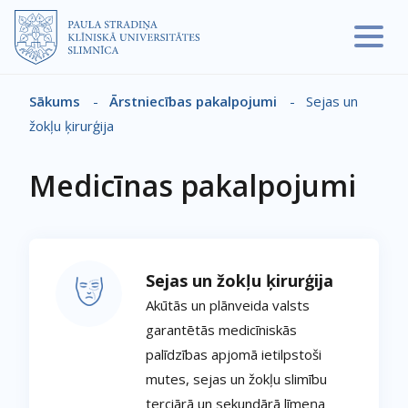
Pārlekt uz galveno saturu
Sākums
-
Ārstniecības pakalpojumi
-
Sejas un
Atpakaļceļš
žokļu ķirurģija
Medicīnas pakalpojumi
Sejas un žokļu ķirurģija
Akūtās un plānveida valsts
garantētās medicīniskās
palīdzības apjomā ietilpstoši
mutes, sejas un žokļu slimību
terciārā un sekundārā līmeņa