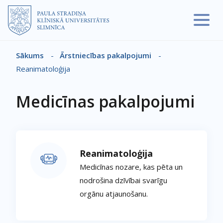
Pārlekt uz galveno saturu
Sākums
-
Ārstniecības pakalpojumi
-
Atpakaļceļš
Reanimatoloģija
Medicīnas pakalpojumi
Reanimatoloģija
Medicīnas nozare, kas pēta un
nodrošina dzīvībai svarīgu
orgānu atjaunošanu.