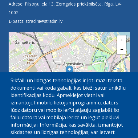
Adrese: Pilsoņu iela 13, Zemgales priekšpilsēta, Rīga, LV-
1002
E-pasts:
stradini@stradini.lv
+
−
Sīkfaili un līdzīgas tehnoloģijas ir ļoti mazi teksta
dokumenti vai koda gabali, kas bieži satur unikālu
identifikācijas kodu. Apmeklējot vietni vai
izmantojot mobilo lietojumprogrammu, dators
lūdz datoru vai mobilo ierīci atļauju saglabāt šo
failu datorā vai mobilajā ierīcē un iegūt piekļuvi
OpenStreetMap
1 km
| ©
contributors
informācijai. Informācija, kas savākta, izmantojot
sīkdatnes un līdzīgas tehnoloģijas, var ietvert