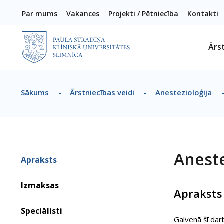
Pārlekt uz galveno saturu
Par mums
Vakances
Projekti / Pētniecība
Kontakti
Ārs
Sākums
-
Ārstniecības veidi
-
Anestezioloģija
Atpakaļceļš
Aneste
Apraksts
Izmaksas
Apraksts
Speciālisti
Galvenā šī dar