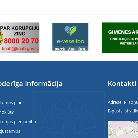
derīga informācija
Kontakti
Adrese: Pilsoņu
itorijas plāns
E-pasts:
stradin
nokļūt?
itorijas pieejamība
kļūstamība