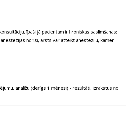
onsultāciju, īpaši jā pacientam ir hroniskas saslimšanas;
nestēzijas norisi, ārsts var atteikt anestēziju, kamēr
ējumu, analīžu (derīgs 1 mēnesi) - rezultāti, izrakstus no