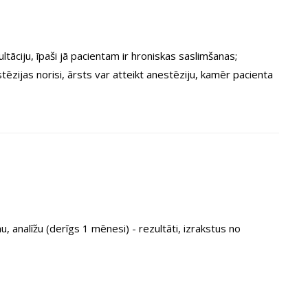
tāciju, īpaši jā pacientam ir hroniskas saslimšanas;
zijas norisi, ārsts var atteikt anestēziju, kamēr pacienta
, analīžu (derīgs 1 mēnesi) - rezultāti, izrakstus no