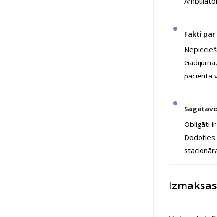
Ambulato
Fakti par
Nepiecieša
Gadījumā,
pacienta v
Sagatavo
Obligāti 
Dodoties u
stacionāra 
Izmaksas