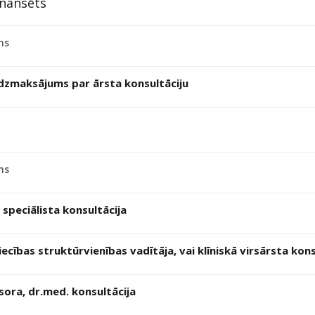
inansēts
ms
īdzmaksājums par ārsta konsultāciju
ms
 speciālista konsultācija
ecības struktūrvienības vadītāja, vai klīniskā virsārsta kons
sora, dr.med. konsultācija