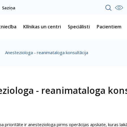
Saziņa
tniecība
Klīnikas un centri
Speciālisti
Pacientiem
-
Anesteziologa - reanimataloga konsultācija
ziologa - reanimataloga kons
ba prioritāte ir anesteziologa pirms operācijas apskate, kuras laik