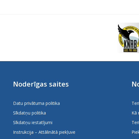
Noderīgas saites
No
Datu privātuma politika
Ter
Sīkdatņu politika
Kā 
Sīkdatņu iestatījumi
Ter
Instrukcija – Attālinātā piekļuve
Pie