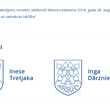
aksājums noteikts atbilstoši Ministru kabineta 2018. gada 28. a
 un samaksas kārtība"
i
Inese
Inga
Tretjaka
Dārzni