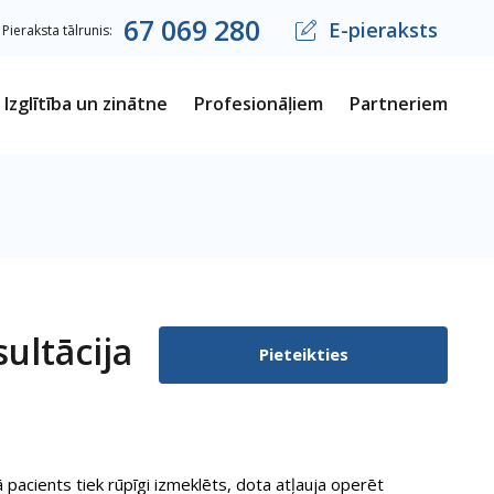
67
069
280
E-pieraksts
Pieraksta tālrunis:
Izglītība un zinātne
Profesionāļiem
Partneriem
ultācija
Pieteikties
ā pacients tiek rūpīgi izmeklēts, dota atļauja operēt