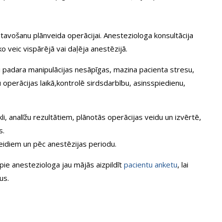
tavošanu plānveida operācijai. Anesteziologa konsultācija
 veic vispārējā vai daļēja anestēzijā.
i padara manipulācijas nesāpīgas, mazina pacienta stresu,
 operācijas laikā,kontrolē sirdsdarbību, asinsspiedienu,
, analīžu rezultātiem, plānotās operācijas veidu un izvērtē,
s.
veidiem un pēc anestēzijas periodu.
pie anesteziologa jau mājās aizpildīt
pacientu anketu
, lai
us.