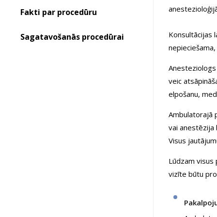
anestezioloģijā
Fakti par procedūru
Konsultācijas 
Sagatavošanās procedūrai
nepieciešama, 
Anesteziologs 
veic atsāpināš
elpošanu, med
Ambulatorajā p
vai anestēzija
Visus jautājum
Lūdzam visus p
vizīte būtu pr
Pakalpoj