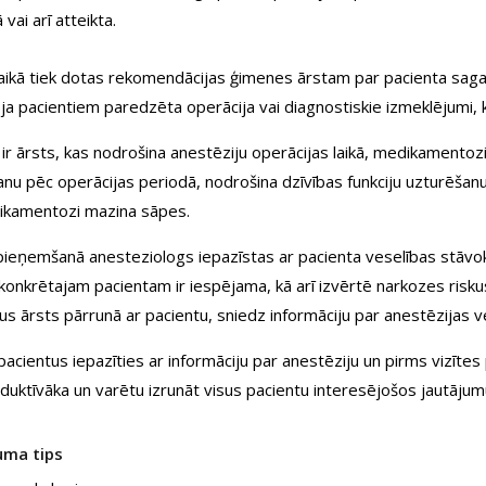
 vai arī atteikta.
laikā tiek dotas rekomendācijas ģimenes ārstam par pacienta saga
ja pacientiem paredzēta operācija vai diagnostiskie izmeklējumi, ko
ir ārsts, kas nodrošina anestēziju operācijas laikā, medikamentoz
anu pēc operācijas periodā, nodrošina dzīvības funkciju uzturēšanu
ikamentozi mazina sāpes.
ieņemšanā anesteziologs iepazīstas ar pacienta veselības stāvokli
 konkrētajam pacientam ir iespējama, kā arī izvērtē narkozes risku
us ārsts pārrunā ar pacientu, sniedz informāciju par anestēzijas 
acientus iepazīties ar informāciju par anestēziju un pirms vizītes 
oduktīvāka un varētu izrunāt visus pacientu interesējošos jautājum
uma tips