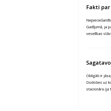
Fakti pa
Nepieciešamība
Gadījumā, ja p
veselības stāv
Sagatavo
Obligāti ir jā
Dodoties uz ko
stacionāra (ja t