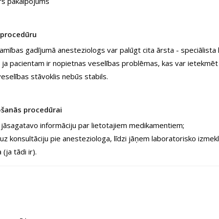
rs pakalpojums
 procedūru
mības gadījumā anesteziologs var palūgt cita ārsta - speciālista k
 ja pacientam ir nopietnas veselības problēmas, kas var ietekmēt a
eselības stāvoklis nebūs stabils.
šanās procedūrai
ir jāsagatavo informāciju par lietotajiem medikamentiem;
z konsultāciju pie anesteziologa, līdzi jāņem laboratorisko izmekl
(ja tādi ir).