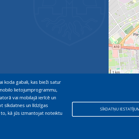
1 km
ai koda gabali, kas bieži satur
ot mobilo lietojumprogrammu,
atorā vai mobilajā ierīcē un
ot sīkdatnes un līdzīgas
SĪKDATŅU IESTATĪJU
 to, kā jūs izmantojat noteiktu
bligāta