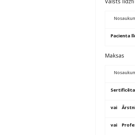
Valsts līdzf
Nosauku
Pacienta l
Maksas
Nosauku
Sertificēta
vai
Ārstni
vai
Profe