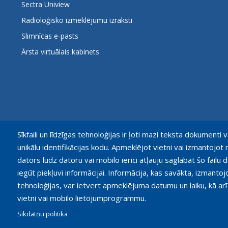
Sectra Uniview
Radioloģisko izmeklējumu izraksti
Slimnīcas e-pasts
Ārsta virtuālais kabinets
Sīkfaili un līdzīgas tehnoloģijas ir ļoti mazi teksta dokumenti v
unikālu identifikācijas kodu. Apmeklējot vietni vai izmantoj
dators lūdz datoru vai mobilo ierīci atļauju saglabāt šo failu d
iegūt piekļuvi informācijai. Informācija, kas savākta, izmantoj
tehnoloģijas, var ietvert apmeklējuma datumu un laiku, kā arī
© Paula Stradiņa Klīniskā universitātes slimnīca, 2026.
vietni vai mobilo lietojumprogrammu.
Visas tiesības aizsargātas. Pārpublicēšanas gadijumā atsauce o
Sīkdatņu politika