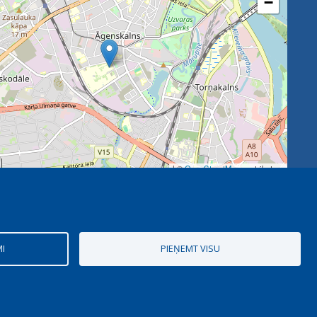
−
| ©
OpenStreetMap
contributors
MI
PIEŅEMT VISU
Digitālais partneris