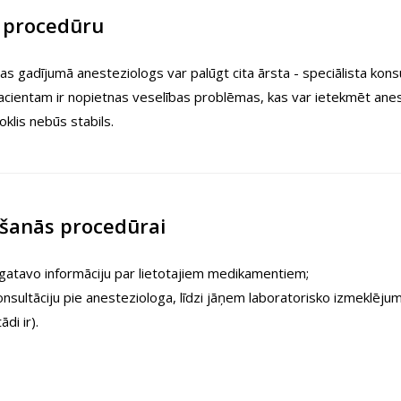
r procedūru
s gadījumā anesteziologs var palūgt cita ārsta - speciālista konsul
acientam ir nopietnas veselības problēmas, kas var ietekmēt anestē
oklis nebūs stabils.
šanās procedūrai
sagatavo informāciju par lietotajiem medikamentiem;
nsultāciju pie anesteziologa, līdzi jāņem laboratorisko izmeklējumu
ādi ir).