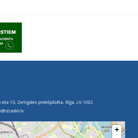
 iela 13, Zemgales priekšpilsēta, Rīga, LV-1002
i@stradini.lv
+