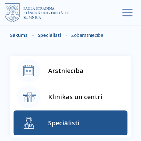
Pārlekt uz galveno saturu
Sākums
-
Speciālisti
-
Zobārstniecība
Atpakaļceļš
Ārstniecība
Klīnikas un centri
Speciālisti