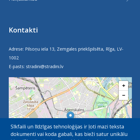
Kontakti
Adrese: Pilsoņu iela 13, Zemgales priekšpilsēta, Rīga, LV-
1002
E-pasts:
stradini@stradini.lv
+
−
Sīkfaili un līdzīgas tehnoloģijas ir ļoti mazi teksta
dokumenti vai koda gabali, kas bieži satur unikālu