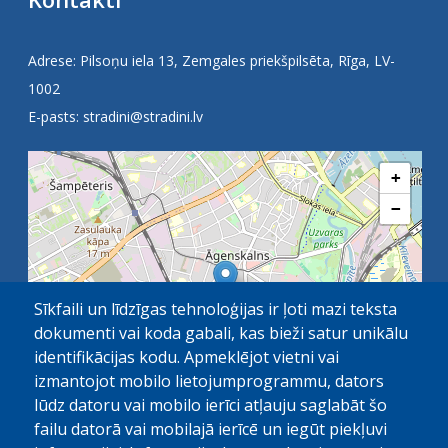
Adrese: Pilsoņu iela 13, Zemgales priekšpilsēta, Rīga, LV-
1002
E-pasts:
stradini@stradini.lv
+
−
Sīkfaili un līdzīgas tehnoloģijas ir ļoti mazi teksta
dokumenti vai koda gabali, kas bieži satur unikālu
identifikācijas kodu. Apmeklējot vietni vai
izmantojot mobilo lietojumprogrammu, dators
lūdz datoru vai mobilo ierīci atļauju saglabāt šo
failu datorā vai mobilajā ierīcē un iegūt piekļuvi
OpenStreetMap
1 km
| ©
contributors