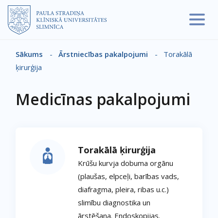
Pārlekt uz galveno saturu
Sākums
-
Ārstniecības pakalpojumi
-
Torakālā
Atpakaļceļš
ķirurģija
Medicīnas pakalpojumi
Torakālā ķirurģija
Krūšu kurvja dobuma orgānu
(plaušas, elpceļi, barības vads,
diafragma, pleira, ribas u.c.)
slimību diagnostika un
ārstēšana. Endoskopijas.