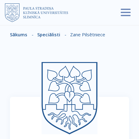
Pārlekt uz galveno saturu
Sākums
-
Speciālisti
-
Zane Pilsētniece
Atpakaļceļš