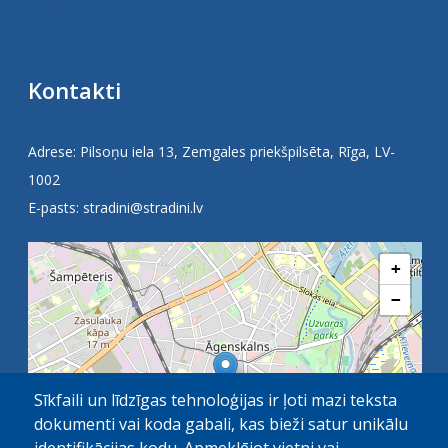
Kontakti
Adrese: Pilsoņu iela 13, Zemgales priekšpilsēta, Rīga, LV-
1002
E-pasts:
stradini@stradini.lv
+
−
Sīkfaili un līdzīgas tehnoloģijas ir ļoti mazi teksta
dokumenti vai koda gabali, kas bieži satur unikālu