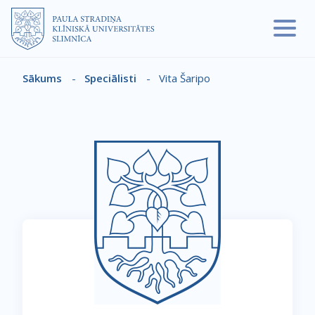
Pārlekt uz galveno saturu
Sākums
-
Speciālisti
-
Vita Šaripo
Atpakaļceļš