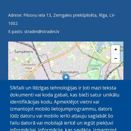
Adrese: Pilsoņu iela 13, Zemgales priekšpilsēta, Rīga, LV-
1002
E-pasts:
stradini@stradini.lv
+
−
Sīkfaili un līdzīgas tehnoloģijas ir ļoti mazi teksta
dokumenti vai koda gabali, kas bieži satur unikālu
identifikācijas kodu. Apmeklējot vietni vai
izmantojot mobilo lietojumprogrammu, dators
lūdz datoru vai mobilo ierīci atļauju saglabāt šo
failu datorā vai mobilajā ierīcē un iegūt piekļuvi
OpenStreetMap
1 km
| ©
contributors
informācijai. Informācija, kas savākta, izmantojot