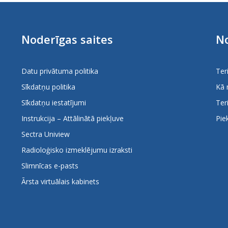
Noderīgas saites
No
Datu privātuma politika
Ter
Sīkdatņu politika
Kā 
Sīkdatņu iestatījumi
Ter
Instrukcija – Attālinātā piekļuve
Pie
Sectra Uniview
Radioloģisko izmeklējumu izraksti
Slimnīcas e-pasts
Ārsta virtuālais kabinets