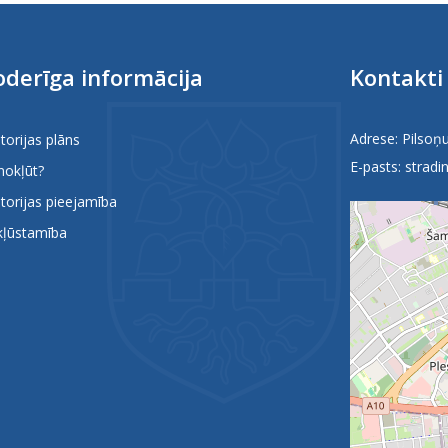
derīga informācija
Kontakti
Adrese: Pilsoņu
itorijas plāns
E-pasts:
stradin
nokļūt?
itorijas pieejamība
kļūstamība