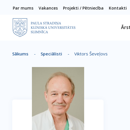
Pārlekt uz galveno saturu
Par mums
Vakances
Projekti / Pētniecība
Kontakti
Ārs
Sākums
-
Speciālisti
-
Viktors Ševeļovs
Atpakaļceļš