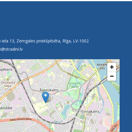
 iela 13, Zemgales priekšpilsēta, Rīga, LV-1002
i@stradini.lv
+
−