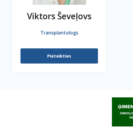
Viktors Ševeļovs
Transplantologs
Pieteikties