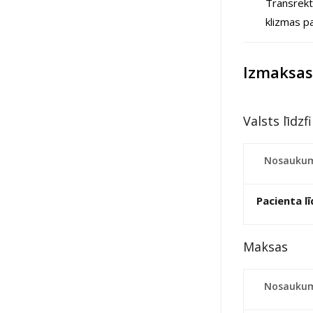
Transrekt
klizmas pa
Izmaksas
Valsts līdzf
Nosauku
Pacienta l
Maksas
Nosauku