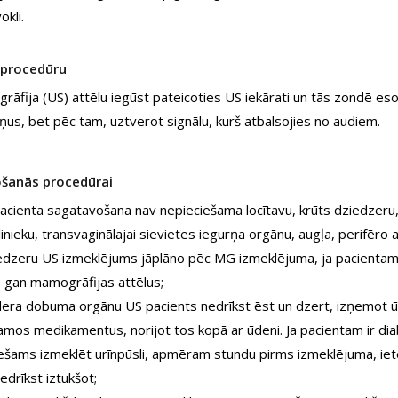
okli.
 procedūru
rāfija (US) attēlu iegūst pateicoties US iekārati un tās zondē eso
ņus, bet pēc tam, uztverot signālu, kurš atbalsojies no audiem.
šanās procedūrai
pacienta sagatavošana nav nepieciešama locītavu, krūts dziedzeru
linieku, transvaginālajai sievietes iegurņa orgānu, augļa, perifēro 
edzeru US izmeklējums jāplāno pēc MG izmeklējuma, ja pacientam M
, gan mamogrāfijas attēlus;
era dobuma orgānu US pacients nedrīkst ēst un dzert, izņemot ūde
amos medikamentus, norijot tos kopā ar ūdeni. Ja pacientam ir diab
iešams izmeklēt urīnpūsli, apmēram stundu pirms izmeklējuma, ie
nedrīkst iztukšot;