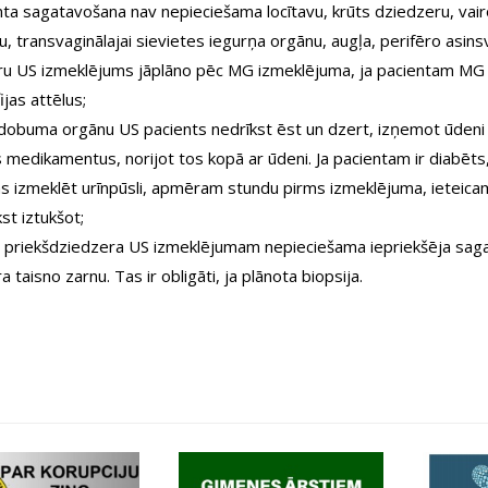
nta sagatavošana nav nepieciešama locītavu, krūts dziedzeru, va
ku, transvaginālajai sievietes iegurņa orgānu, augļa, perifēro asins
u US izmeklējums jāplāno pēc MG izmeklējuma, ja pacientam MG vei
jas attēlus;
obuma orgānu US pacients nedrīkst ēst un dzert, izņemot ūdeni 6
medikamentus, norijot tos kopā ar ūdeni. Ja pacientam ir diabēts,
s izmeklēt urīnpūsli, apmēram stundu pirms izmeklējuma, ieteica
kst iztukšot;
 priekšdziedzera US izmeklējumam nepieciešama iepriekšēja saga
ra taisno zarnu. Tas ir obligāti, ja plānota biopsija.