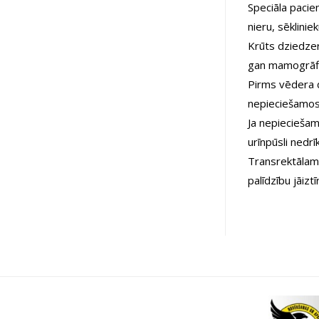
Speciāla pacie
nieru, sēklinie
Krūts dziedzer
gan mamogrāfi
Pirms vēdera d
nepieciešamos 
Ja nepieciešam
urīnpūsli nedrī
Transrektālam
palīdzību jāiztī