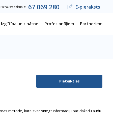
67
069
280
E-pieraksts
Pieraksta tālrunis:
Izglītība un zinātne
Profesionāļiem
Partneriem
Pieteikties
ēšanas metode, kura svar sniegt informāciju par dažādu audu