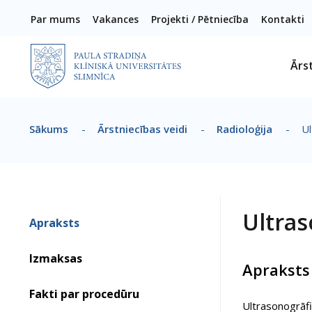
Pārlekt uz galveno saturu
Par mums
Vakances
Projekti / Pētniecība
Kontakti
Ārs
Sākums
-
Ārstniecības veidi
-
Radioloģija
-
Ul
Atpakaļceļš
Ultras
Apraksts
Izmaksas
Apraksts
Fakti par procedūru
Ultrasonogrāfi