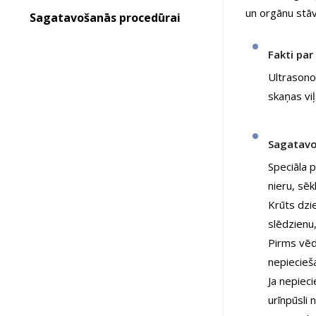
un orgānu stāv
Sagatavošanās procedūrai
Fakti par
Ultrasonog
skaņas viļ
Sagatavo
Speciāla 
nieru, sēk
Krūts dzi
slēdzienu
Pirms vēd
nepiecieš
Ja nepiec
urīnpūsli 