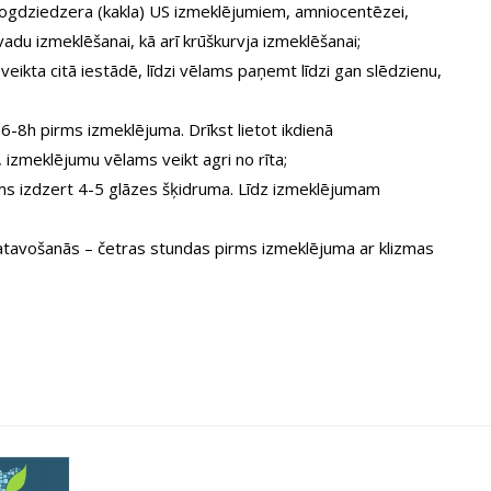
irogdziedzera (kakla) US izmeklējumiem, amniocentēzei,
vadu izmeklēšanai, kā arī krūškurvja izmeklēšanai;
kta citā iestādē, līdzi vēlams paņemt līdzi gan slēdzienu,
-8h pirms izmeklējuma. Drīkst lietot ikdienā
 izmeklējumu vēlams veikt agri no rīta;
ms izdzert 4-5 glāzes šķidruma. Līdz izmeklējumam
tavošanās – četras stundas pirms izmeklējuma ar klizmas