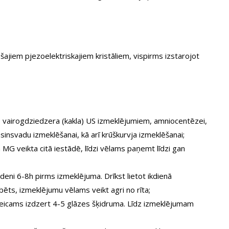
šajiem pjezoelektriskajiem kristāliem, vispirms izstarojot
, vairogdziedzera (kakla) US izmeklējumiem, amniocentēzei,
asinsvadu izmeklēšanai, kā arī krūškurvja izmeklēšanai;
G veikta citā iestādē, līdzi vēlams paņemt līdzi gan
ni 6-8h pirms izmeklējuma. Drīkst lietot ikdienā
ēts, izmeklējumu vēlams veikt agri no rīta;
teicams izdzert 4-5 glāzes šķidruma. Līdz izmeklējumam