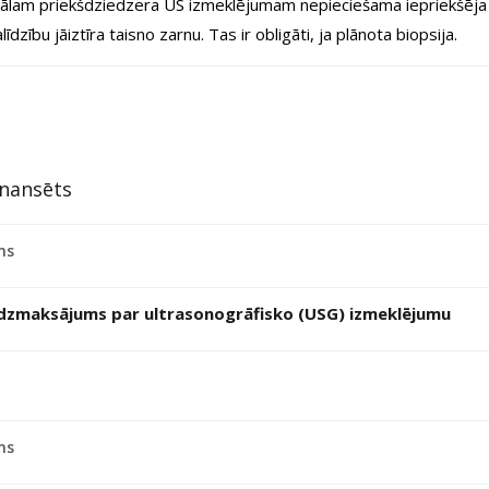
ālam priekšdziedzera US izmeklējumam nepieciešama iepriekšēja
līdzību jāiztīra taisno zarnu. Tas ir obligāti, ja plānota biopsija.
inansēts
ms
īdzmaksājums par ultrasonogrāfisko (USG) izmeklējumu
ms