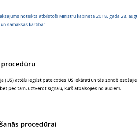
aksājums noteikts atbilstoši Ministru kabineta 2018. gada 28. a
 un samaksas kārtība"
r procedūru
ja (US) attēlu iegūst pateicoties US iekārati un tās zondē esošajie
 bet pēc tam, uztverot signālu, kurš atbalsojies no audiem.
šanās procedūrai