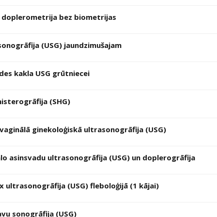
 doplerometrija bez biometrijas
sonogrāfija (USG) jaundzimušajam
es kakla USG grūtniecei
isterogrāfija (SHG)
vaginālā ginekoloģiskā ultrasonogrāfija (USG)
lo asinsvadu ultrasonogrāfija (USG) un doplerogrāfija
 ultrasonogrāfija (USG) fleboloģijā (1 kājai)
avu sonogrāfija (USG)