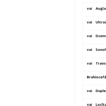
vai
Augļa
vai
Ultra
vai
Dzemd
vai
Sonoh
vai
Trans
Brahiocefā
vai
Duplex
vai
Locīt