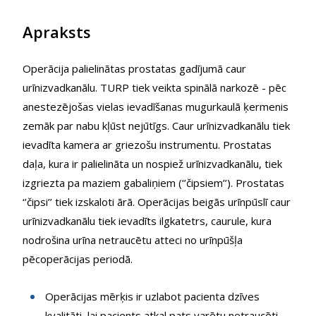
Apraksts
Operācija palielinātas prostatas gadījumā caur
urīnizvadkanālu. TURP tiek veikta spinālā narkozē - pēc
anestezējošas vielas ievadīšanas mugurkaulā ķermenis
zemāk par nabu kļūst nejūtīgs. Caur urīnizvadkanālu tiek
ievadīta kamera ar griezošu instrumentu. Prostatas
daļa, kura ir palielināta un nospiež urīnizvadkanālu, tiek
izgriezta pa maziem gabaliņiem (‘’čipsiem’’). Prostatas
‘’čipsi’’ tiek izskaloti ārā. Operācijas beigās urīnpūslī caur
urīnizvadkanālu tiek ievadīts ilgkatetrs, caurule, kura
nodrošina urīna netraucētu atteci no urīnpūšļa
pēcoperācijas periodā.
Operācijas mērķis ir uzlabot pacienta dzīves
kvalitāti, lai pacients atkal pats varētu netraucēti