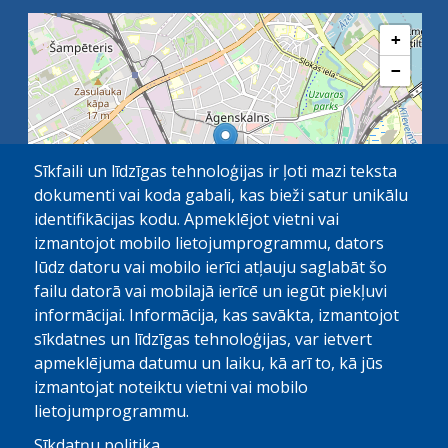
+
−
Sīkfaili un līdzīgas tehnoloģijas ir ļoti mazi teksta
dokumenti vai koda gabali, kas bieži satur unikālu
identifikācijas kodu. Apmeklējot vietni vai
izmantojot mobilo lietojumprogrammu, dators
lūdz datoru vai mobilo ierīci atļauju saglabāt šo
failu datorā vai mobilajā ierīcē un iegūt piekļuvi
OpenStreetMap
1 km
| ©
contributors
informācijai. Informācija, kas savākta, izmantojot
sīkdatnes un līdzīgas tehnoloģijas, var ietvert
apmeklējuma datumu un laiku, kā arī to, kā jūs
izmantojat noteiktu vietni vai mobilo
lietojumprogrammu.
Sīkdatņu politika