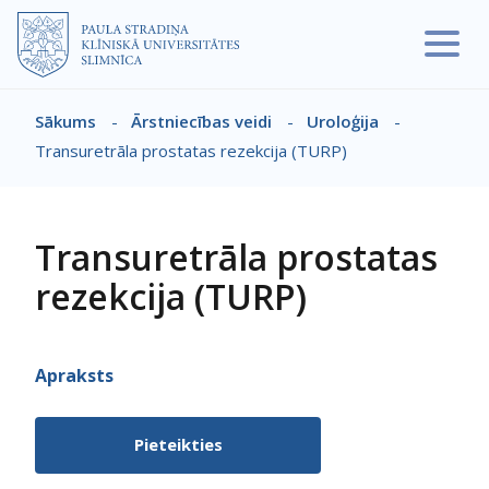
Pārlekt uz galveno saturu
Sākums
-
Ārstniecības veidi
-
Uroloģija
-
Atpakaļceļš
Transuretrāla prostatas rezekcija (TURP)
Transuretrāla prostatas
rezekcija (TURP)
Apraksts
Pieteikties