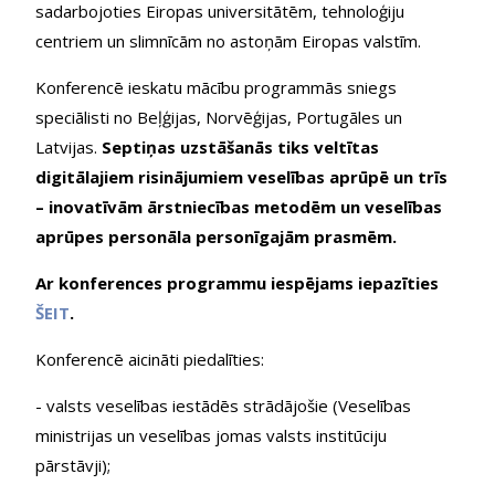
sadarbojoties Eiropas universitātēm, tehnoloģiju
centriem un slimnīcām no astoņām Eiropas valstīm.
Konferencē ieskatu mācību programmās sniegs
speciālisti no Beļģijas, Norvēģijas, Portugāles un
Latvijas.
Septiņas uzstāšanās tiks veltītas
digitālajiem risinājumiem veselības aprūpē un trīs
– inovatīvām ārstniecības metodēm un veselības
aprūpes personāla personīgajām prasmēm.
Ar konferences programmu iespējams iepazīties
ŠEIT
.
Konferencē aicināti piedalīties:
- valsts veselības iestādēs strādājošie (Veselības
ministrijas un veselības jomas valsts institūciju
pārstāvji);