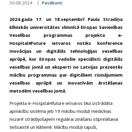
30.08.2024
Pasākumi
2024.gada 17. un 18.septembrī Paula Stradiņa
klīniskās universitātes slimnīcā Eiropas Savienības
Veselības programmas projekta e-
Hospital4Future ietvaros notiks konference
Inovācijas un digitālās tehnoloģijas veselības
aprūpē, kur Eiropas vadošie speciālisti digitālās
veselības jomā un eksperti no Latvijas prezentēs
mācību programmas par digitāliem risinājumiem
veselības aprūpē un inovatīvām ārstēšanas
metodēm veselības jomā.
Projekta e-Hospital4future ietvaros tika izstrādāta
apmācību sistēma jeb 19 mācību moduļi medicīnas
nozarē strādājošajiem regulārai zināšanu stiprināšanai
tiešsaistē un klātienē. Mācību moduļi tapuši,