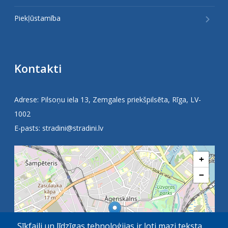
Piekļūstamība
Kontakti
Adrese: Pilsoņu iela 13, Zemgales priekšpilsēta, Rīga, LV-
1002
E-pasts:
stradini@stradini.lv
+
−
Sīkfaili un līdzīgas tehnoloģijas ir ļoti mazi teksta