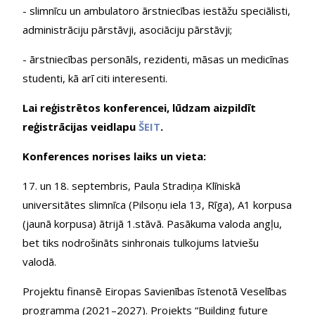
- slimnīcu un ambulatoro ārstniecības iestāžu speciālisti,
administrāciju pārstāvji, asociāciju pārstāvji;
- ārstniecības personāls, rezidenti, māsas un medicīnas
studenti, kā arī citi interesenti.
Lai reģistrētos konferencei, lūdzam aizpildīt
reģistrācijas veidlapu
ŠEIT
.
Konferences norises laiks un vieta:
17. un 18. septembris, Paula Stradiņa Klīniskā
universitātes slimnīca (Pilsoņu iela 13, Rīga),
A1 korpusa
(jaunā korpusa) ātrijā 1.stāvā. Pasākuma valoda angļu,
bet tiks nodrošināts sinhronais tulkojums latviešu
valodā.
Projektu finansē Eiropas Savienības īstenotā Veselības
programma (2021–2027). Projekts “Building future