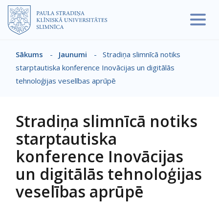
Pārlekt uz galveno saturu
Sākums
-
Jaunumi
-
Stradiņa slimnīcā notiks
Atpakaļceļš
starptautiska konference Inovācijas un digitālās
tehnoloģijas veselības aprūpē
Stradiņa slimnīcā notiks
starptautiska
konference Inovācijas
un digitālās tehnoloģijas
veselības aprūpē