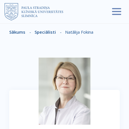
Pārlekt uz galveno saturu
Sākums
-
Speciālisti
-
Natālija Fokina
Atpakaļceļš