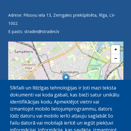
Adrese: Pilsoņu iela 13, Zemgales priekšpilsēta, Rīga, LV-
1002
E-pasts:
stradini@stradini.lv
+
−
Sīkfaili un līdzīgas tehnoloģijas ir ļoti mazi teksta
dokumenti vai koda gabali, kas bieži satur unikālu
identifikācijas kodu. Apmeklējot vietni vai
izmantojot mobilo lietojumprogrammu, dators
lūdz datoru vai mobilo ierīci atļauju saglabāt šo
failu datorā vai mobilajā ierīcē un iegūt piekļuvi
OpenStreetMap
1 km
| ©
contributors
informācijai. Informācija, kas savākta, izmantojot