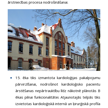
ārstniecības procesa nodrošināšanai.
15. ēka tiks izmantota kardioloģijas pakalpojumu
pārvirzīšanai, nodrošinot kardioloģisko pacientu
ārstēšanas nepārtrauktību līdz nākotnē plānotās B
ēkas pilnai funkcionalitātei. Atjaunotajās telpās tiks
izvietotas kardioloģiskā internā un ķirurģiskā profila