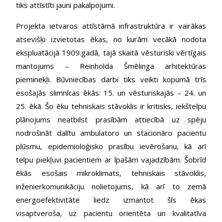
tiks attīstīti jauni pakalpojumi.
Projekta ietvaros attīstāmā infrastruktūra ir vairākas
atsevišķi izvietotas ēkas, no kurām vecākā nodota
ekspluatācijā 1909.gadā, tajā skaitā vēsturiski vērtīgais
mantojums – Reinholda Šmēlinga arhitektūras
pieminekļi. Būvniecības darbi tiks veikti kopumā trīs
esošajās slimnīcas ēkās: 15. un vēsturiskajās – 24. un
25. ēkā. Šo ēku tehniskais stāvoklis ir kritisks, iekštelpu
plānojums neatbilst prasībām attiecībā uz spēju
nodrošināt dalītu ambulatoro un stacionāro pacientu
plūsmu, epidemioloģisko prasību ievērošanu, kā arī
telpu piekļuvi pacientiem ar īpašām vajadzībām. Šobrīd
ēkās esošais mikroklimats, tehniskais stāvoklis,
inženierkomunikāciju nolietojums, kā arī to zemā
energoefektivitāte liedz izmantot šīs ēkas
visaptveroša, uz pacientu orientēta un kvalitatīva