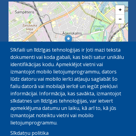
+
−
Sīkfaili un līdzīgas tehnoloģijas ir ļoti mazi teksta
dokumenti vai koda gabali, kas bieži satur unikālu
identifikācijas kodu. Apmeklējot vietni vai
izmantojot mobilo lietojumprogrammu, dators
lūdz datoru vai mobilo ierīci atļauju saglabāt šo
failu datorā vai mobilajā ierīcē un iegūt piekļuvi
OpenStreetMap
1 km
| ©
contributors
informācijai. Informācija, kas savākta, izmantojot
sīkdatnes un līdzīgas tehnoloģijas, var ietvert
apmeklējuma datumu un laiku, kā arī to, kā jūs
izmantojat noteiktu vietni vai mobilo
lietojumprogrammu.
Sīkdatņu politika