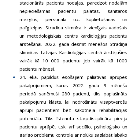
stacionārās pacientu nodaļas, paredzot nodaļām
nepieciešamās pacientu palātas, sanitāros
mezglus, personāla u.c. koplietošanas un
palīgtelpas. Stradiņa slimnīca ir vienīgais vadošais
un metodoloģiskais centrs kardioloģijas pacientu
ārstēšanai. 2022. gada desmit mēnešos Stradiņa
slimnīcas Latvijas Kardioloģijas centrā ārstējušies
vairāk kā 10 000 pacientu jeb vairāk kā 1000
pacientu mēnesī.
24. ēkā, papildus esošajiem paliatīvās aprūpes
pakalpojumiem, kurus 2022. gada 9 mēnešu
periodā saņēmuši 280 pacienti, tiks paplašināts
pakalpojumu klāsts, lai nodrošinātu visaptverošu
aprūpi pacientiem bez sākotnējā rehabilitācijas
potenciāla. Tiks īstenota starpdisciplināra pieeja
pacientu aprūpē, t.sk. arī sociālo, psiholoģisko un
garīgo problēmu kontrole ar nolūku saglabāt labāko