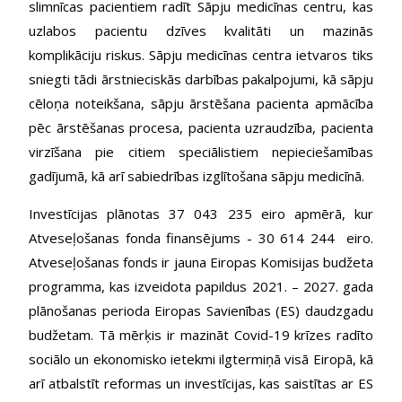
slimnīcas pacientiem radīt Sāpju medicīnas centru, kas
uzlabos pacientu dzīves kvalitāti un mazinās
komplikāciju riskus. Sāpju medicīnas centra ietvaros tiks
sniegti tādi ārstnieciskās darbības pakalpojumi, kā sāpju
cēloņa noteikšana, sāpju ārstēšana pacienta apmācība
pēc ārstēšanas procesa, pacienta uzraudzība, pacienta
virzīšana pie citiem speciālistiem nepieciešamības
gadījumā, kā arī sabiedrības izglītošana sāpju medicīnā.
Investīcijas plānotas 37 043 235 eiro apmērā, kur
Atveseļošanas fonda finansējums - 30 614 244 eiro.
Atveseļošanas fonds ir jauna Eiropas Komisijas budžeta
programma, kas izveidota papildus 2021. – 2027. gada
plānošanas perioda Eiropas Savienības (ES) daudzgadu
budžetam. Tā mērķis ir mazināt Covid-19 krīzes radīto
sociālo un ekonomisko ietekmi ilgtermiņā visā Eiropā, kā
arī atbalstīt reformas un investīcijas, kas saistītas ar ES