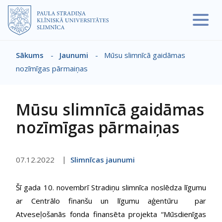
Pārlekt uz galveno saturu
Sākums
-
Jaunumi
-
Mūsu slimnīcā gaidāmas
Atpakaļceļš
nozīmīgas pārmaiņas
Mūsu slimnīcā gaidāmas
nozīmīgas pārmaiņas
07.12.2022
Slimnīcas jaunumi
Šī gada 10. novembrī Stradiņu slimnīca noslēdza līgumu
ar Centrālo finanšu un līgumu aģentūru par
Atveseļošanās fonda finansēta projekta “Mūsdienīgas