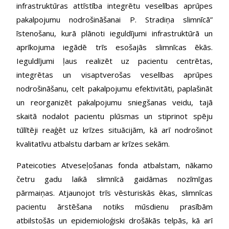
infrastruktūras attīstība integrētu veselības aprūpes
pakalpojumu nodrošināšanai P. Stradiņa slimnīcā”
īstenošanu, kurā plānoti ieguldījumi infrastruktūrā un
aprīkojuma iegādē trīs esošajās slimnīcas ēkās.
Ieguldījumi ļaus realizēt uz pacientu centrētas,
integrētas un visaptverošas veselības aprūpes
nodrošināšanu, celt pakalpojumu efektivitāti, paplašināt
un reorganizēt pakalpojumu sniegšanas veidu, tajā
skaitā nodalot pacientu plūsmas un stiprinot spēju
tūlītēji reaģēt uz krīzes situācijām, kā arī nodrošinot
kvalitatīvu atbalstu darbam ar krīzes sekām.
Pateicoties Atveseļošanas fonda atbalstam, nākamo
četru gadu laikā slimnīcā gaidāmas nozīmīgas
pārmaiņas. Atjaunojot trīs vēsturiskās ēkas, slimnīcas
pacientu ārstēšana notiks mūsdienu prasībām
atbilstošās un epidemioloģiski drošākās telpās, kā arī