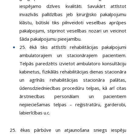
iespējamo dzīves kvalitāti. Savukārt attīstot
invazīvās palīdzības jeb ķirurģisko pakalpojumu
klāstu, būtiski tiks pilnveidoti veselības aprūpes
pakalpojumi, stiprinot veselības nozari un veicinot
šāda pakalpojumu pieejamību.
25. ēkā tiks attīstīti rehabilitācijas pakalpojumi
ambulatorajiem un stacionārajiem pacientiem.
Telpās paredzēts izvietot ambulatoro konsultāciju
kabinetus, fizikālās rehabilitācijas dienas stacionāra
un agrīnās rehabilitācijas stacionāra palātas,
ūdensdziedniecības procedūru telpas, kā arī citas
ārstniecības personālam un pacientiem
nepieciešamas telpas – reģistratūru, garderobi,
labierīcības u.c.
25. ēkas pārbūve un atjaunošana sniegs iespēju