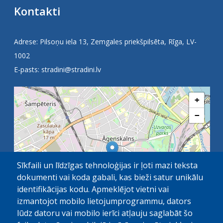
Kontakti
Adrese: Pilsoņu iela 13, Zemgales priekšpilsēta, Rīga, LV-
1002
E-pasts:
stradini@stradini.lv
+
−
Sīkfaili un līdzīgas tehnoloģijas ir ļoti mazi teksta
dokumenti vai koda gabali, kas bieži satur unikālu
identifikācijas kodu. Apmeklējot vietni vai
izmantojot mobilo lietojumprogrammu, dators
lūdz datoru vai mobilo ierīci atļauju saglabāt šo