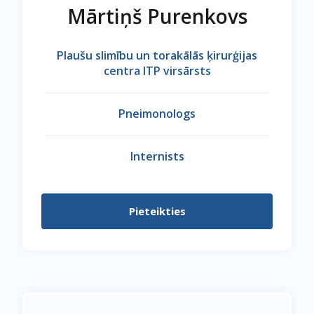
Mārtiņš Purenkovs
Plaušu slimību un torakālās ķirurģijas
centra ITP virsārsts
Pneimonologs
Internists
Pieteikties