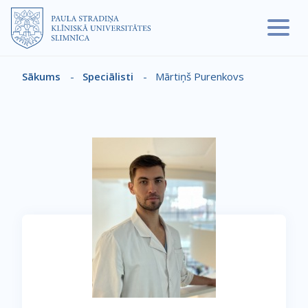
Pārlekt uz galveno saturu
Sākums
-
Speciālisti
-
Mārtiņš Purenkovs
Atpakaļceļš