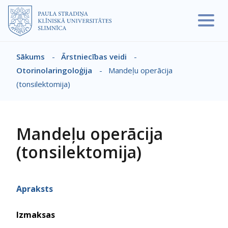
Pārlekt uz galveno saturu
Sākums
-
Ārstniecības veidi
-
Atpakaļceļš
Otorinolaringoloģija
-
Mandeļu operācija
(tonsilektomija)
Mandeļu operācija
(tonsilektomija)
Apraksts
Izmaksas