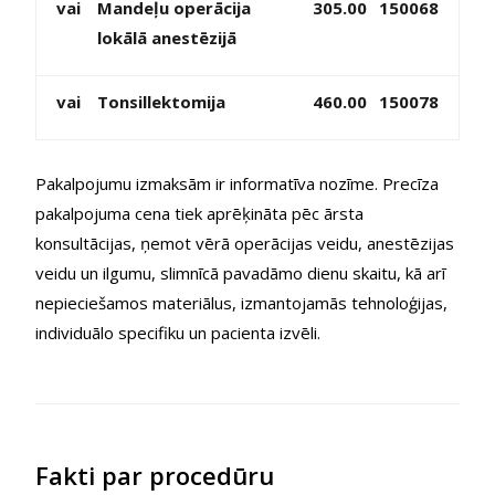
vai
Mandeļu operācija
305.00
150068
lokālā anestēzijā
vai
Tonsillektomija
460.00
150078
Pakalpojumu izmaksām ir informatīva nozīme. Precīza
pakalpojuma cena tiek aprēķināta pēc ārsta
konsultācijas, ņemot vērā operācijas veidu, anestēzijas
veidu un ilgumu, slimnīcā pavadāmo dienu skaitu, kā arī
nepieciešamos materiālus, izmantojamās tehnoloģijas,
individuālo specifiku un pacienta izvēli.
Fakti par procedūru