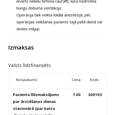
ievieto nelielu teflona caurulīti, kura nodrošina
bungu dobuma ventilāciju;
Operācija tiek veikta lokālā anestēzijā, pēc
operācijas veikšanas pacients tajā pašā dienā var
doties mājup.
Izmaksas
Valsts līdzfinansēts
Nosaukums
Cena
Kods
Pacienta līdzmaksājums
7.00
300103
par ārstēšanos dienas
stacionārā (par katru