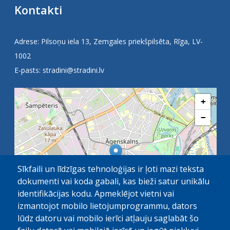
Kontakti
Adrese: Pilsoņu iela 13, Zemgales priekšpilsēta, Rīga, LV-
1002
E-pasts:
stradini@stradini.lv
+
−
Sīkfaili un līdzīgas tehnoloģijas ir ļoti mazi teksta
dokumenti vai koda gabali, kas bieži satur unikālu
identifikācijas kodu. Apmeklējot vietni vai
izmantojot mobilo lietojumprogrammu, dators
lūdz datoru vai mobilo ierīci atļauju saglabāt šo