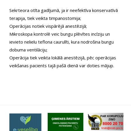
Sekrteora otīta gadījumā, ja ir neefektīva konservatīvā
terapija, tiek veikta timpanostomija;
Operācijas notiek vispārējā anestēzijā;
Mikroskopa kontrolē veic bungu plēvītes incīziju un
ievieto nelielu teflona caurulīti, kura nodrošina bungu
dobuma ventilāciju;
Operācija tiek veikta lokālā anestēzijā, pēc operācijas
veikšanas pacients tajā pašā dienā var doties mājup.