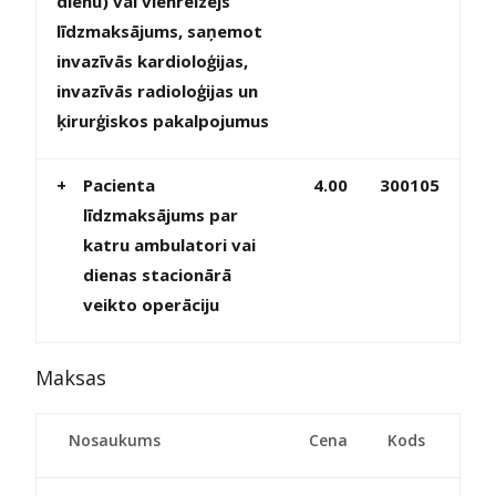
dienu) vai vienreizējs
līdzmaksājums, saņemot
invazīvās kardioloģijas,
invazīvās radioloģijas un
ķirurģiskos pakalpojumus
+
Pacienta
4.00
300105
līdzmaksājums par
katru ambulatori vai
dienas stacionārā
veikto operāciju
Maksas
Nosaukums
Cena
Kods