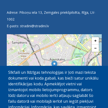
Adrese: Pilsoņu iela 13, Zemgales priekšpilsēta, Rīga, LV-
1002
E-pasts:
stradini@stradini.lv
+
−
Sīkfaili un līdzīgas tehnoloģijas ir ļoti mazi teksta
dokumenti vai koda gabali, kas bieži satur unikālu
identifikācijas kodu. Apmeklējot vietni vai
izmantojot mobilo lietojumprogrammu, dators
lūdz datoru vai mobilo ierīci atļauju saglabāt šo
failu datorā vai mobilajā ierīcē un iegūt piekļuvi
OpenStreetMap
1 km
| ©
contributors
informācijai. Informācija, kas savākta, izmantojot