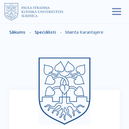
Pārlekt uz galveno saturu
Sākums
-
Speciālisti
-
Mairita Karantajere
Atpakaļceļš