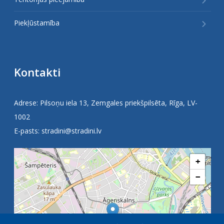
Piekļūstamība
Kontakti
Adrese: Pilsoņu iela 13, Zemgales priekšpilsēta, Rīga, LV-
1002
E-pasts:
stradini@stradini.lv
+
−