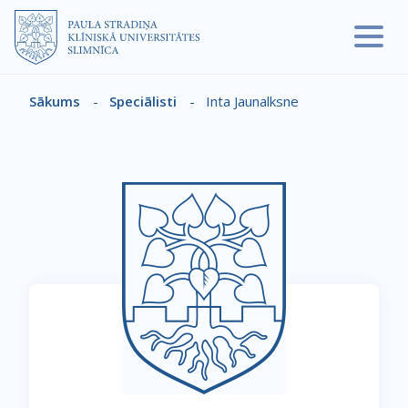
Pārlekt uz galveno saturu
Sākums
-
Speciālisti
-
Inta Jaunalksne
Atpakaļceļš