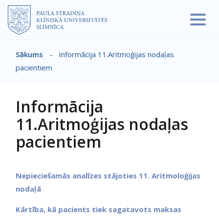
Pārlekt uz galveno saturu
Sākums
-
Informācija 11.Aritmoģijas nodaļas
Atpakaļceļš
pacientiem
Informācija
11.Aritmoģijas nodaļas
pacientiem
Nepieciešamās analīzes stājoties 11. Aritmoloģijas
nodaļā
Kārtība, kā pacients tiek sagatavots maksas