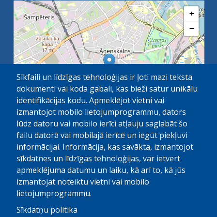
+
−
Sīkfaili un līdzīgas tehnoloģijas ir ļoti mazi teksta
dokumenti vai koda gabali, kas bieži satur unikālu
identifikācijas kodu. Apmeklējot vietni vai
izmantojot mobilo lietojumprogrammu, dators
lūdz datoru vai mobilo ierīci atļauju saglabāt šo
failu datorā vai mobilajā ierīcē un iegūt piekļuvi
OpenStreetMap
1 km
| ©
contributors
informācijai. Informācija, kas savākta, izmantojot
sīkdatnes un līdzīgas tehnoloģijas, var ietvert
apmeklējuma datumu un laiku, kā arī to, kā jūs
izmantojat noteiktu vietni vai mobilo
lietojumprogrammu.
Sīkdatņu politika