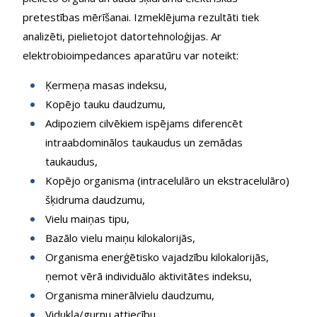
pretestības mērīšanai. Izmeklējuma rezultāti tiek
analizēti, pielietojot datortehnoloģijas. Ar
elektrobioimpedances aparatūru var noteikt:
Ķermeņa masas indeksu,
Kopējo tauku daudzumu,
Adipoziem cilvēkiem ispējams diferencēt
intraabdominālos taukaudus un zemādas
taukaudus,
Kopējo organisma (intracelulāro un ekstracelulāro)
šķidruma daudzumu,
Vielu maiņas tipu,
Bazālo vielu maiņu kilokalorijās,
Organisma enerģētisko vajadzību kilokalorijās,
ņemot vērā individuālo aktivitātes indeksu,
Organisma minerālvielu daudzumu,
Vidukļa/gurnu attiecību.