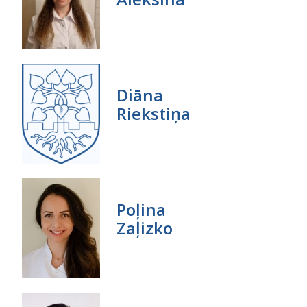
Diāna
Riekstiņa
Poļina
Zaļizko