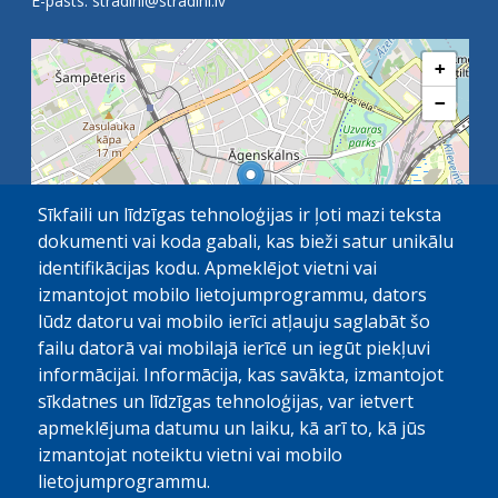
E-pasts:
stradini@stradini.lv
+
−
Sīkfaili un līdzīgas tehnoloģijas ir ļoti mazi teksta
dokumenti vai koda gabali, kas bieži satur unikālu
identifikācijas kodu. Apmeklējot vietni vai
izmantojot mobilo lietojumprogrammu, dators
lūdz datoru vai mobilo ierīci atļauju saglabāt šo
failu datorā vai mobilajā ierīcē un iegūt piekļuvi
OpenStreetMap
1 km
| ©
contributors
informācijai. Informācija, kas savākta, izmantojot
sīkdatnes un līdzīgas tehnoloģijas, var ietvert
apmeklējuma datumu un laiku, kā arī to, kā jūs
izmantojat noteiktu vietni vai mobilo
lietojumprogrammu.