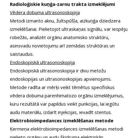
Radioloģiskie kuņģa-zarnu trakta izmeklējumi
Vēdera dobuma ultrasonoskopija
Metodi izmanto aknu, žultspūšļa, aizkuņģa dziedzera
izmeklēšanai. Pielietojot ultraskaņas signālu, var iespēju
robežās, analizēt orgānu anatomisko struktūru,
asinsvadu novietojumu arī zemādas struktūras un
saistaudus.
Endoskopiskā ultrasonoskopija
Endoskopiskā ultrasonoskopija ir divu metožu
endoskopijas un ultrasonoskopijas apvienojums.
Metode radīta ar mērķi veikt tēmētus specifiskus
vēdera dobuma parenhimatozo orgānu izmeklējumus,
kuru rezultātā var papildus veikt punkcijas, lai iegūtu
audu materiālu, izdarīt injekcijas, ievadīt stentus.
Elektrobioimpedances izmeklēšanas metode
Ķermeņa elektrobioimpedances izmeklēšanas metodi
pielieto orgānu un audu šķidruma elektriskās