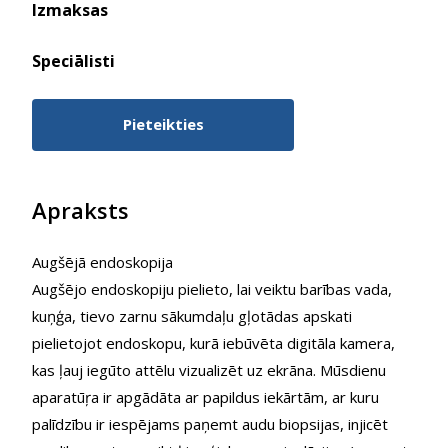
Izmaksas
Speciālisti
Pieteikties
Apraksts
Augšējā endoskopija
Augšējo endoskopiju pielieto, lai veiktu barības vada,
kuņģa, tievo zarnu sākumdaļu gļotādas apskati
pielietojot endoskopu, kurā iebūvēta digitāla kamera,
kas ļauj iegūto attēlu vizualizēt uz ekrāna. Mūsdienu
aparatūŗa ir apgādāta ar papildus iekārtām, ar kuru
palīdzību ir iespējams paņemt audu biopsijas, injicēt