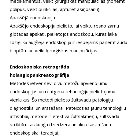
medikamentus, veikt ķirurģiskas manipulācijas (noņemt
polipus, veikt punkcijas, apturēt asiņošanu).
Apakšējā endoskopija
Apakšējo endoskopiju pielieto, lai veiktu resno zarnu
gļotādas apskati, pielietojot endoskopu, kuras laikā
līdzīgi kā augšējā endoskopijā ir iespējams paņemt audu
bioptātu un veikt ķirurģiskas manipulācijas.
Endoskopiska retrogrāda
holangiopankreatogrāfija
Metodes ietver sevī divu metožu apvienojumu
endoskopijas un rentgena tehnoloģiju pielietojumu
vienlaikus. Šo metodi pielieto žultsvadu patoloģiju
diagnostikai un ārstēšanai. Pateicoties jaunu tehnoloģiju
attīstībai, metode ir efektīva žultsakmeņu, žultsvada
striktūru, aizkuņģa dziedzera un aknu saslimšanu
endoskopiskai terapijai.