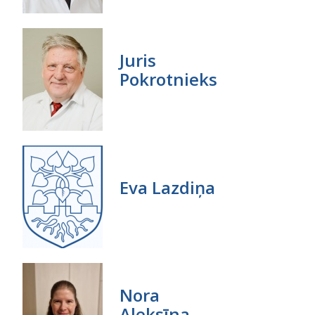
Juris
Pokrotnieks
Eva Lazdiņa
Nora
Aleksīna