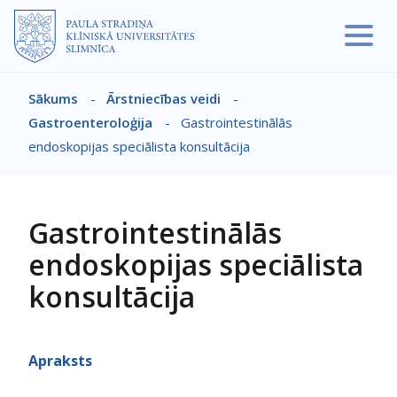
Pārlekt uz galveno saturu
Sākums
-
Ārstniecības veidi
-
Atpakaļceļš
Gastroenteroloģija
-
Gastrointestinālās
endoskopijas speciālista konsultācija
Gastrointestinālās
endoskopijas speciālista
konsultācija
Apraksts