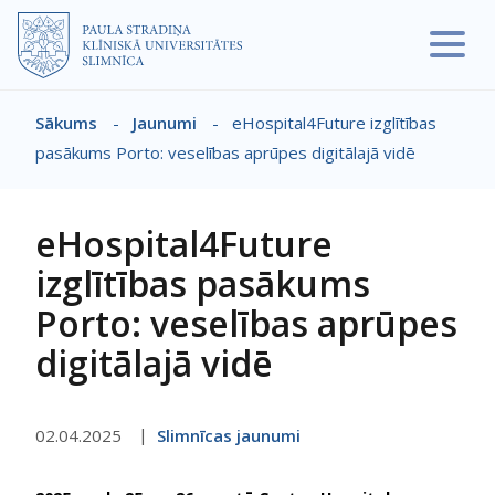
Pārlekt uz galveno saturu
Sākums
-
Jaunumi
-
eHospital4Future izglītības
Atpakaļceļš
pasākums Porto: veselības aprūpes digitālajā vidē
eHospital4Future
izglītības pasākums
Porto: veselības aprūpes
digitālajā vidē
02.04.2025
Slimnīcas jaunumi