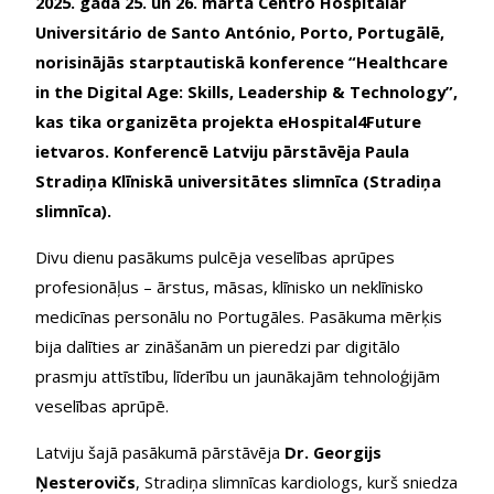
2025. gada 25. un 26. martā Centro Hospitalar
Universitário de Santo António, Porto, Portugālē,
norisinājās starptautiskā konference “Healthcare
in the Digital Age: Skills, Leadership & Technology”,
kas tika organizēta projekta eHospital4Future
ietvaros. Konferencē Latviju pārstāvēja Paula
Stradiņa Klīniskā universitātes slimnīca (Stradiņa
slimnīca).
Divu dienu pasākums pulcēja veselības aprūpes
profesionāļus – ārstus, māsas, klīnisko un neklīnisko
medicīnas personālu no Portugāles. Pasākuma mērķis
bija dalīties ar zināšanām un pieredzi par digitālo
prasmju attīstību, līderību un jaunākajām tehnoloģijām
veselības aprūpē.
Latviju šajā pasākumā pārstāvēja
Dr.
Georgijs
Ņesterovičs
, Stradiņa slimnīcas kardiologs
, kurš sniedza