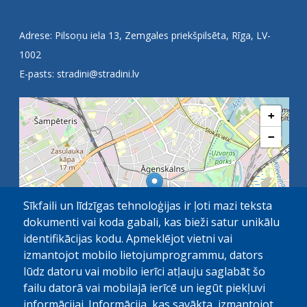
Adrese: Pilsoņu iela 13, Zemgales priekšpilsēta, Rīga, LV-
1002
E-pasts:
stradini@stradini.lv
+
−
Sīkfaili un līdzīgas tehnoloģijas ir ļoti mazi teksta
dokumenti vai koda gabali, kas bieži satur unikālu
identifikācijas kodu. Apmeklējot vietni vai
izmantojot mobilo lietojumprogrammu, dators
lūdz datoru vai mobilo ierīci atļauju saglabāt šo
failu datorā vai mobilajā ierīcē un iegūt piekļuvi
OpenStreetMap
1 km
| ©
contributors
informācijai. Informācija, kas savākta, izmantojot