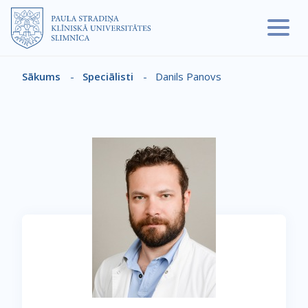
Pārlekt uz galveno saturu
Sākums
-
Speciālisti
-
Danils Panovs
Atpakaļceļš