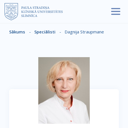
Pārlekt uz galveno saturu
Sākums
-
Speciālisti
-
Dagnija Straupmane
Atpakaļceļš