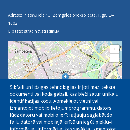
Adrese: Pilsoņu iela 13, Zemgales priekšpilsēta, Rīga, LV-
1002
E-pasts:
stradini@stradini.lv
+
−
Sīkfaili un līdzīgas tehnoloģijas ir ļoti mazi teksta
dokumenti vai koda gabali, kas bieži satur unikālu
identifikācijas kodu. Apmeklējot vietni vai
izmantojot mobilo lietojumprogrammu, dators
lūdz datoru vai mobilo ierīci atļauju saglabāt šo
failu datorā vai mobilajā ierīcē un iegūt piekļuvi
OpenStreetMap
1 km
| ©
contributors
informācijai. Informācija, kas savākta, izmantojot