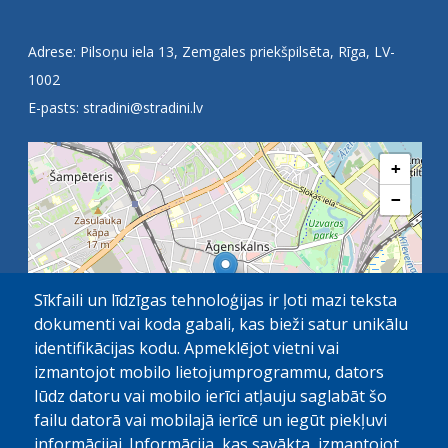
Adrese: Pilsoņu iela 13, Zemgales priekšpilsēta, Rīga, LV-
1002
E-pasts:
stradini@stradini.lv
+
−
Sīkfaili un līdzīgas tehnoloģijas ir ļoti mazi teksta
dokumenti vai koda gabali, kas bieži satur unikālu
identifikācijas kodu. Apmeklējot vietni vai
izmantojot mobilo lietojumprogrammu, dators
lūdz datoru vai mobilo ierīci atļauju saglabāt šo
failu datorā vai mobilajā ierīcē un iegūt piekļuvi
OpenStreetMap
1 km
| ©
contributors
informācijai. Informācija, kas savākta, izmantojot