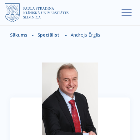
Pārlekt uz galveno saturu
Sākums
-
Speciālisti
-
Andrejs Ērglis
Atpakaļceļš