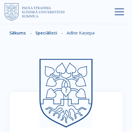
Pārlekt uz galveno saturu
Sākums
-
Speciālisti
-
Adīne Kaņepa
Atpakaļceļš