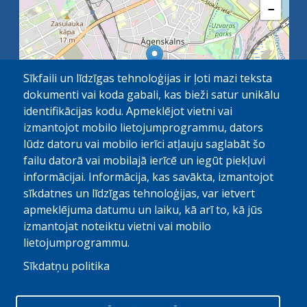
−
Sīkfaili un līdzīgas tehnoloģijas ir ļoti mazi teksta
dokumenti vai koda gabali, kas bieži satur unikālu
identifikācijas kodu. Apmeklējot vietni vai
izmantojot mobilo lietojumprogrammu, dators
lūdz datoru vai mobilo ierīci atļauju saglabāt šo
failu datorā vai mobilajā ierīcē un iegūt piekļuvi
OpenStreetMap
1 km
| ©
contributors
informācijai. Informācija, kas savākta, izmantojot
sīkdatnes un līdzīgas tehnoloģijas, var ietvert
apmeklējuma datumu un laiku, kā arī to, kā jūs
izmantojat noteiktu vietni vai mobilo
lietojumprogrammu.
Sīkdatņu politika
© Paula Stradiņa Klīniskā universitātes slimnīca, 2026.
Visas tiesības aizsargātas. Pārpublicēšanas gadijumā atsauce