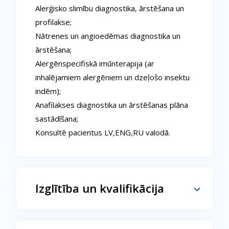
Alerģisko slimību diagnostika, ārstēšana un
profilakse;
Nātrenes un angioedēmas diagnostika un
ārstēšana;
Alergēnspecifiskā imūnterapija (ar
inhalējamiem alergēniem un dzeļošo insektu
indēm);
Anafilakses diagnostika un ārstēšanas plāna
sastādīšana;
Konsultē pacientus LV,ENG,RU valodā.
Izglītība un kvalifikācija