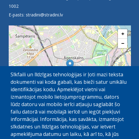
1002
E-pasts:
stradini@stradini.lv
+
−
Sīkfaili un līdzīgas tehnoloģijas ir ļoti mazi teksta
dokumenti vai koda gabali, kas bieži satur unikālu
identifikācijas kodu. Apmeklējot vietni vai
izmantojot mobilo lietojumprogrammu, dators
lūdz datoru vai mobilo ierīci atļauju saglabāt šo
failu datorā vai mobilajā ierīcē un iegūt piekļuvi
OpenStreetMap
1 km
| ©
contributors
informācijai. Informācija, kas savākta, izmantojot
sīkdatnes un līdzīgas tehnoloģijas, var ietvert
apmeklējuma datumu un laiku, kā arī to, kā jūs