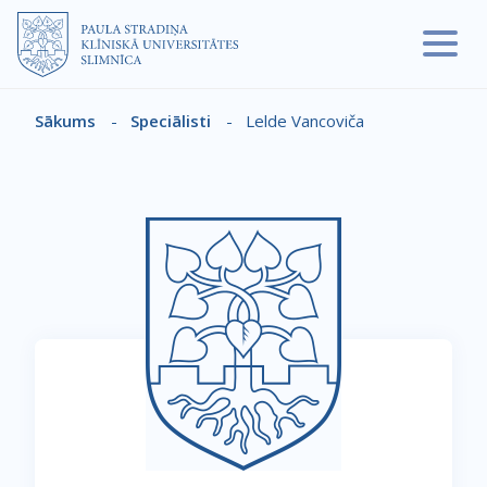
Pārlekt uz galveno saturu
Sākums
-
Speciālisti
-
Lelde Vancoviča
Atpakaļceļš