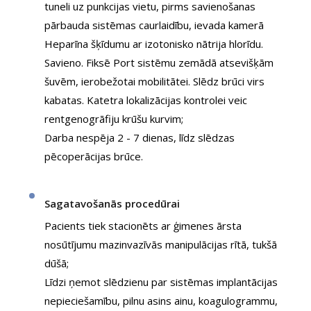
tuneli uz punkcijas vietu, pirms savienošanas
pārbauda sistēmas caurlaidību, ievada kamerā
Heparīna šķīdumu ar izotonisko nātrija hlorīdu.
Savieno. Fiksē Port sistēmu zemādā atsevišķām
šuvēm, ierobežotai mobilitātei. Slēdz brūci virs
kabatas. Katetra lokalizācijas kontrolei veic
rentgenogrāfiju krūšu kurvim;
Darba nespēja 2 - 7 dienas, līdz slēdzas
pēcoperācijas brūce.
Sagatavošanās procedūrai
Pacients tiek stacionēts ar ģimenes ārsta
nosūtījumu mazinvazīvās manipulācijas rītā, tukšā
dūšā;
Līdzi ņemot slēdzienu par sistēmas implantācijas
nepieciešamību, pilnu asins ainu, koagulogrammu,