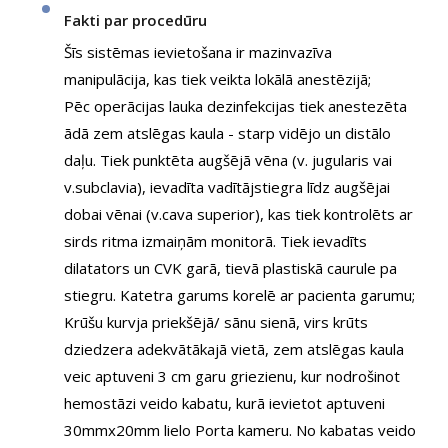
Fakti par procedūru
Šīs sistēmas ievietošana ir mazinvazīva
manipulācija, kas tiek veikta lokālā anestēzijā;
Pēc operācijas lauka dezinfekcijas tiek anestezēta
ādā zem atslēgas kaula - starp vidējo un distālo
daļu. Tiek punktēta augšējā vēna (v. jugularis vai
v.subclavia), ievadīta vadītājstiegra līdz augšējai
dobai vēnai (v.cava superior), kas tiek kontrolēts ar
sirds ritma izmaiņām monitorā. Tiek ievadīts
dilatators un CVK garā, tievā plastiskā caurule pa
stiegru. Katetra garums korelē ar pacienta garumu;
Krūšu kurvja priekšējā/ sānu sienā, virs krūts
dziedzera adekvātākajā vietā, zem atslēgas kaula
veic aptuveni 3 cm garu griezienu, kur nodrošinot
hemostāzi veido kabatu, kurā ievietot aptuveni
30mmx20mm lielo Porta kameru. No kabatas veido