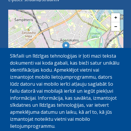
+
−
Sīkfaili un līdzīgas tehnoloģijas ir ļoti mazi teksta
dokumenti vai koda gabali, kas bieži satur unikālu
identifikācijas kodu. Apmeklējot vietni vai
izmantojot mobilo lietojumprogrammu, dators
lūdz datoru vai mobilo ierīci atļauju saglabāt šo
failu datorā vai mobilajā ierīcē un iegūt piekļuvi
OpenStreetMap
1 km
| ©
contributors
informācijai. Informācija, kas savākta, izmantojot
sīkdatnes un līdzīgas tehnoloģijas, var ietvert
apmeklējuma datumu un laiku, kā arī to, kā jūs
izmantojat noteiktu vietni vai mobilo
lietojumprogrammu.