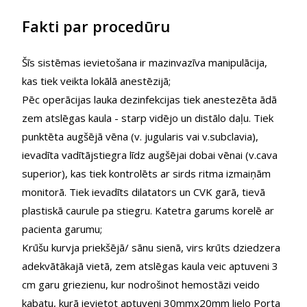
Fakti par procedūru
Šīs sistēmas ievietošana ir mazinvazīva manipulācija,
kas tiek veikta lokālā anestēzijā;
Pēc operācijas lauka dezinfekcijas tiek anestezēta ādā
zem atslēgas kaula - starp vidējo un distālo daļu. Tiek
punktēta augšējā vēna (v. jugularis vai v.subclavia),
ievadīta vadītājstiegra līdz augšējai dobai vēnai (v.cava
superior), kas tiek kontrolēts ar sirds ritma izmaiņām
monitorā. Tiek ievadīts dilatators un CVK garā, tievā
plastiskā caurule pa stiegru. Katetra garums korelē ar
pacienta garumu;
Krūšu kurvja priekšējā/ sānu sienā, virs krūts dziedzera
adekvātākajā vietā, zem atslēgas kaula veic aptuveni 3
cm garu griezienu, kur nodrošinot hemostāzi veido
kabatu, kurā ievietot aptuveni 30mmx20mm lielo Porta