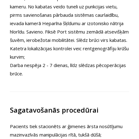
kameru. No kabatas veido tuneli uz punkcijas vietu,
pirms savienošanas pārbauda sistēmas caurlaidību,
ievada kamerā Heparīna šķīdumu ar izotonisko nātrija
hlorīdu. Savieno. Fiksē Port sistēmu zemādā atsevišķām
šuvēm, ierobežotai mobilitātei. Slēdz brūci virs kabatas.
Katetra lokalizācijas kontrolei veic rentgenogrāfiju krūšu
kurvim;
Darba nespēja 2 - 7 dienas, līdz slēdzas pēcoperācijas
brūce.
Sagatavošanās procedūrai
Pacients tiek stacionēts ar ģimenes ārsta nosūtījumu
mazinvazīvās manipulācijas rītā, tukšā dūšā;