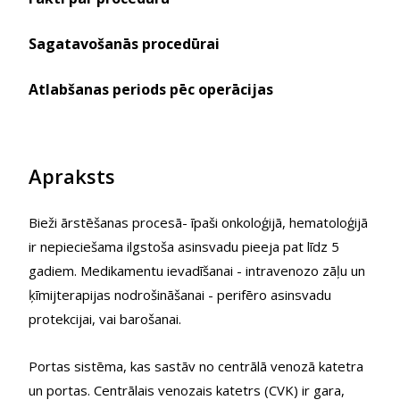
Sagatavošanās procedūrai
Atlabšanas periods pēc operācijas
Apraksts
Bieži ārstēšanas procesā- īpaši onkoloģijā, hematoloģijā
ir nepieciešama ilgstoša asinsvadu pieeja pat līdz 5
gadiem. Medikamentu ievadīšanai - intravenozo zāļu un
ķīmijterapijas nodrošināšanai - perifēro asinsvadu
protekcijai, vai barošanai.
Portas sistēma, kas sastāv no centrālā venozā katetra
un portas. Centrālais venozais katetrs (CVK) ir gara,