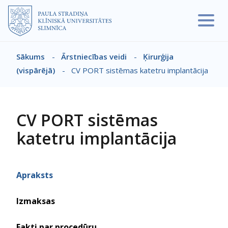
Pārlekt uz galveno saturu
Sākums
-
Ārstniecības veidi
-
Ķirurģija
Atpakaļceļš
(vispārējā)
-
CV PORT sistēmas katetru implantācija
CV PORT sistēmas
katetru implantācija
Apraksts
Izmaksas
Fakti par procedūru