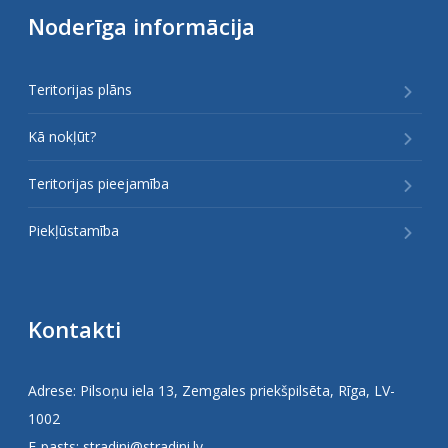
Noderīga informācija
Teritorijas plāns
Kā nokļūt?
Teritorijas pieejamība
Piekļūstamība
Kontakti
Adrese: Pilsoņu iela 13, Zemgales priekšpilsēta, Rīga, LV-
1002
E-pasts:
stradini@stradini.lv