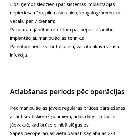
Līdzi ņemot slēdzienu par sistēmas implantācijas
nepieciešamību, pilnu asins ainu, koagulogrammu, ne
vecāku par 7 dienām;
Pacientam jābūt informētam par nepieciešamību
implantācijai, manipulācijas tehniku;
Paientam nedrīkst būt elpceļu, vai cita aktīva vīrusu
infekcija.
Atlabšanas periods pēc operācijas
Pēc manipulācijas jāveic regulāras brūces pārsiešanas
ar antiseptiskiem šķīdumiem, ādas diegi- ja tādi ir-
jāevakuē, kad brūce pilnībā slēgusies;
Sāpes pēcoperācijas vietā parasti saglabājas 2/3