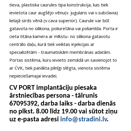
tieva, plastiska caurules tipa konstrukcija, kas tiek
ievietota caur augšējo vēnu(v. jugularis vai v.subclavia)
lielajā sirds vēnā (v.cava superior). Caurule var būt
gatavota no silikona, poliuretāna vai poliamīda. Porta ir
cieta titāna kamera ar mīkstu- no silikona gatavotu
centrālo daļu, kurā tiek veiktas injekcijas ar
specializētām - traumatiskām membrānas adatām.
Portas sistēma, kuru ievieto zemādā un savienojot to
ar CVK, tiek panākta pilnīgi slēgta, vienota sistēma
nepieciešamajai ievadei.
CV PORT implantāciju piesaka
ārstniecības persona - tālrunis
67095392, darba laiks - darba dienās
no plkst. 8.00 līdz 19.00 vai sūtot ziņu
uz e-pasta adresi
info@stradini.lv
.