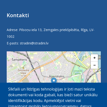
Kontakti
Adrese: Pilsoņu iela 13, Zemgales priekšpilsēta, Rīga, LV-
1002
E-pasts:
stradini@stradini.lv
+
−
Sīkfaili un līdzīgas tehnoloģijas ir ļoti mazi teksta
dokumenti vai koda gabali, kas bieži satur unikālu
identifikācijas kodu. Apmeklējot vietni vai
izmantojot mobilo lietojumprogrammu, dators