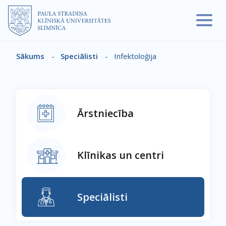
Pārlekt uz galveno saturu
Sākums
-
Speciālisti
-
Infektoloģija
Atpakaļceļš
Ārstniecība
Klīnikas un centri
Speciālisti